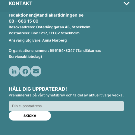
KONTAKT
redaktionen@tandlakartidningen.se
08 - 666 15 00
Besöksadress: Österlånggatan 43, Stockholm
Postadress: Box 1217, 111 82 Stockholm
Ansvarig utgivare: Anna Norberg
Organisationsnummer: 556154-8347 (Tandläkarnas
Serviceaktiebolag)
L
F
E
i
a
m
HÅLL DIG UPPDATERAD!
n
c
a
Prenumerera på vårt nyhetsbrev och ta del av aktuellt varje vecka.
k
e
i
e
b
l
d
o
I
o
n
k