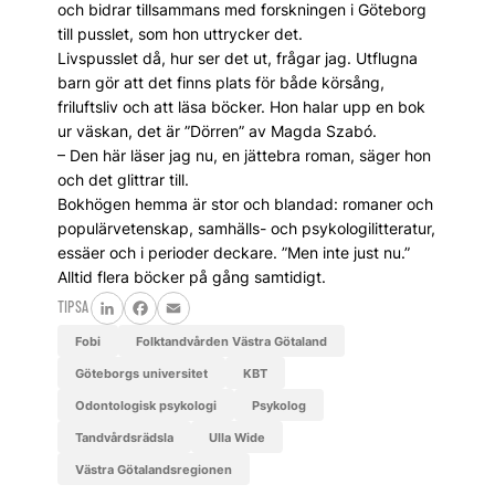
och bidrar tillsammans med forskningen i Göteborg
till pusslet, som hon uttrycker det.
Livspusslet då, hur ser det ut, frågar jag. Utflugna
barn gör att det finns plats för både körsång,
friluftsliv och att läsa böcker. Hon halar upp en bok
ur väskan, det är ”Dörren” av Magda Szabó.
– Den här läser jag nu, en jättebra roman, säger hon
och det glittrar till.
Bokhögen hemma är stor och blandad: ­romaner och
populärvetenskap, samhälls- och psykologilitteratur,
essäer och i perioder deckare. ”Men inte just nu.”
Alltid flera böcker på gång samtidigt.
TIPSA
LinkedIn
Facebook
Email
fobi
Folktandvården Västra Götaland
Göteborgs universitet
KBT
odontologisk psykologi
psykolog
tandvårdsrädsla
Ulla Wide
Västra Götalandsregionen