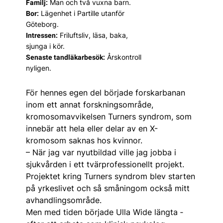
Man och två vuxna barn.
Familj:
Lägenhet i Partille utanför
Bor:
Göteborg.
Friluftsliv, läsa, baka,
Intressen:
sjunga i kör.
Årskontroll
Senaste tandläkarbesök:
nyligen.
För hennes egen del började forskarbanan
inom ett annat forskningsområde,
kromosom­avvikel­sen Turners syndrom, som
innebär att hela eller delar av en X-
kromosom saknas hos kvinnor.
– När jag var nyutbildad ville jag jobba i
sjukvården i ett tvärprofessionellt projekt.
Projektet kring Turners syndrom blev starten
på yrkes­livet och så småningom också mitt
avhandlings­område.
Men med tiden började Ulla Wide längta ­