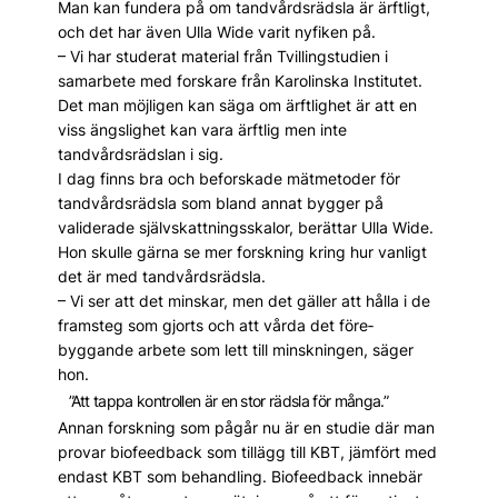
Man kan fundera på om tandvårdsrädsla är ärftligt,
och det har även Ulla Wide varit nyfiken på.
– Vi har studerat material från Tvillingstudien i
samarbete med forskare från Karolinska Institutet.
Det man möjligen kan säga om ärftlighet är att en
viss ängslighet kan vara ärftlig men inte
tandvårdsrädslan i sig.
I dag finns bra och beforskade mätmetoder för
tandvårdsrädsla som bland annat bygger på
validerade självskattningsskalor, berättar Ulla Wide.
Hon skulle gärna se mer forskning kring hur vanligt
det är med tandvårdsrädsla.
– Vi ser att det minskar, men det gäller att hålla i de
framsteg som gjorts och att vårda det före­
byggande arbete som lett till minskningen, ­säger
hon.
”Att tappa kontrollen är en stor rädsla för många.”
Annan forskning som pågår nu är en studie där man
provar biofeedback som tillägg till KBT, jämfört med
endast KBT som behandling. Biofeedback innebär