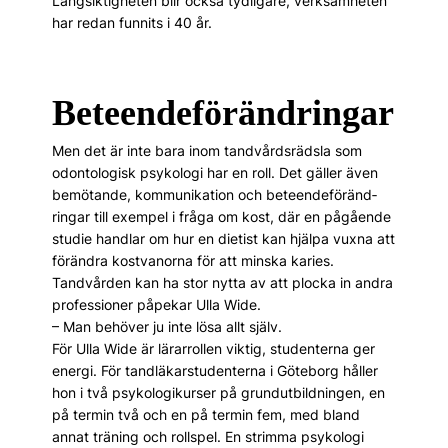
Långsiktigheten blir också tydligare, verksamheten
har redan funnits i 40 år.
Beteendeförändringar
Men det är inte bara inom tandvårdsrädsla som
odontologisk psykologi har en roll. Det gäller även
bemötande, kommunikation och be­teende­föränd­
ringar till exempel i fråga om kost, där en pågående
studie handlar om hur en dietist kan hjälpa vuxna att
förändra kostvanorna för att minska karies.
Tandvården kan ha stor nytta av att plocka in andra
professioner påpekar Ulla Wide.
– Man behöver ju inte lösa allt själv.
För Ulla Wide är lärarrollen viktig, studenterna ger
energi. För tandläkarstudenterna i Göteborg håller
hon i två psykologikurser på grundutbildningen, en
på termin två och en på termin fem, med bland
annat träning och rollspel. En strimma psykologi