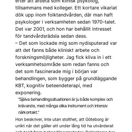
efter att arbeta som klinisk psykolog,
tillsammans med kolleger. Ett kortare vikariat
dök upp inom folktandvården, där man haft
psykologer i verksamheten sedan 1970-talet.
Det var 2001, och hon har behållit intresset
för tandvårdsrädsla sedan dess.
– Det som lockade mig som nydisputerad var
att det fanns både kliniskt arbete och
forskningsmöjligheter. Jag fick kliva in i ett
verksamhetsområde som redan fanns och
det som fascinerade mig i början var
behandlingen, som bygger på grundläggande
KBT, kognitiv beteendeterapi, med
exponering.
”Själva behandlingssituationen är ju både komplex och
krävande, med många olika instrument och intensiv
närkontakt.”
Hon beskriver, inte utan stolthet, att Göteborg är
unikt när det gäller att under lång tid ha utvärderat