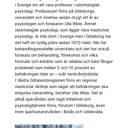
i Sverige om att vara professor i odontologisk
psykologi. Professuren finns på Göteborgs
universitet och innehas sedan drygt ett år av
psykologen och forskaren Ulla Wide. Ämnet
odontologisk psykologi, som ligger nära medicinsk
psykologi, är inte stort i Sverige men i Göteborg har
det haft en tydlig plats sedan 1970-talet. Här har
behandlings­modeller utvecklats och det har också
forskats om behandling, förekomst och vilka
formulär och enkäter som är reliabla och bäst fångar
problemet som mellan 5 och 10 procent av
befolkningen lider av ­­­­­­– svår tandvårdsrädsla.
I Västra Götalandsregionen finns en regional
medicinsk riktlinje som säger att befolkningen ska
erbjudas behandling, berättar Ulla Wide. Det är
alltså sjukvården som tagit initiativet och
psykologtjänster finns, förutom i Göteborg, även
inom sjukhustandvården i Borås och Uddevalla.