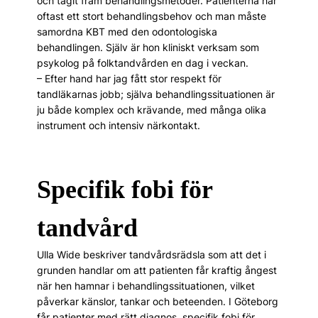
och tagit fram behandlingsmetoder. Patienterna har
oftast ett stort behandlingsbehov och man måste
samordna KBT med den odontologiska
behandlingen. Själv är hon kliniskt verksam som
psykolog på folktandvården en dag i veckan.
– Efter hand har jag fått stor respekt för
tandläkarnas jobb; själva behandlingssituationen är
ju både komplex och krävande, med många olika
instrument och intensiv närkontakt.
Specifik fobi för
tandvård
Ulla Wide beskriver tandvårdsrädsla som att det i
grunden handlar om att patienten får kraftig ångest
när hen hamnar i behandlingssituationen, vilket
påverkar känslor, tankar och beteenden. I Göteborg
får patienter med rätt diagnos, specifik fobi för