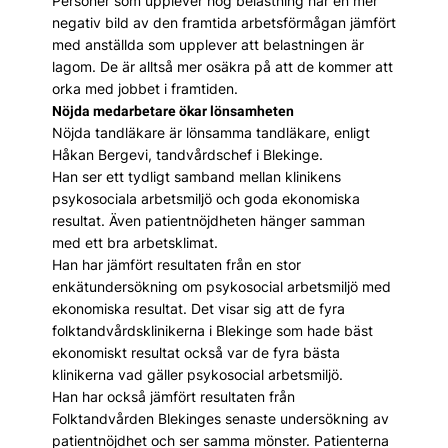
Personer som upplever hög belastning har en mer
negativ bild av den framtida arbetsförmågan jämfört
med anställda som upplever att belastningen är
lagom. De är alltså mer osäkra på att de kommer att
orka med jobbet i framtiden.
Nöjda medarbetare ökar lönsamheten
Nöjda tandläkare är lönsamma tandläkare, enligt
Håkan Bergevi, tandvårdschef i Blekinge.
Han ser ett tydligt samband mellan klinikens
psykosociala arbetsmiljö och goda ekonomiska
resultat. Även patientnöjdheten hänger samman
med ett bra arbetsklimat.
Han har jämfört resultaten från en stor
enkätundersökning om psykosocial arbetsmiljö med
ekonomiska resultat. Det visar sig att de fyra
folktandvårdsklinikerna i Blekinge som hade bäst
ekonomiskt resultat också var de fyra bästa
klinikerna vad gäller psykosocial arbetsmiljö.
Han har också jämfört resultaten från
Folktandvården Blekinges senaste undersökning av
patientnöjdhet och ser samma mönster. Patienterna