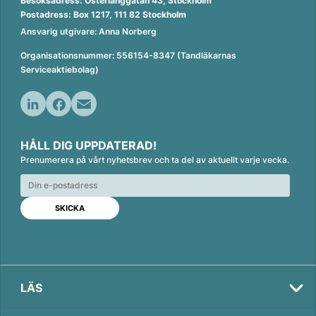
Besöksadress: Österlånggatan 43, Stockholm
Postadress: Box 1217, 111 82 Stockholm
Ansvarig utgivare: Anna Norberg
Organisationsnummer: 556154-8347 (Tandläkarnas
Serviceaktiebolag)
L
F
E
i
a
m
HÅLL DIG UPPDATERAD!
n
c
a
Prenumerera på vårt nyhetsbrev och ta del av aktuellt varje vecka.
k
e
i
e
b
l
d
o
I
o
n
k
LÄS