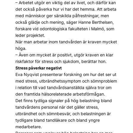
– Arbetet utgör en viktig del av livet, och därför kan
det också påverka hur vi har det hemma. Att arbeta
med människor ger särskilda påfrestningar, men
också glädje och mening, säger Hanne Berthelsen,
forskare vid odontologiska fakulteten i Malmö, som
leder projektet.
När man arbetar inom tandvården är kraven mycket
höga.
– Även om mycket är positivt, utgör kraven en klar
riskfaktor för stress och sjukdom, berättar hon.
Stress påverkar negativt
Eva Nyqvist presenterar forskning om hur det ser ut
med stress, utbrändhetssymptom och sömnproblem
i relation till vad tandvårdsanställda själva tror om
den framtida hälsorelaterade arbetsförmågan.
Det finns tydliga signaler på hög belastning bland
tandvårdens personal när det gäller stress,
utbrändhet och sömnbesvär, och belastningen är
tydligare bland tandläkare och bland yngre
medarbetare.