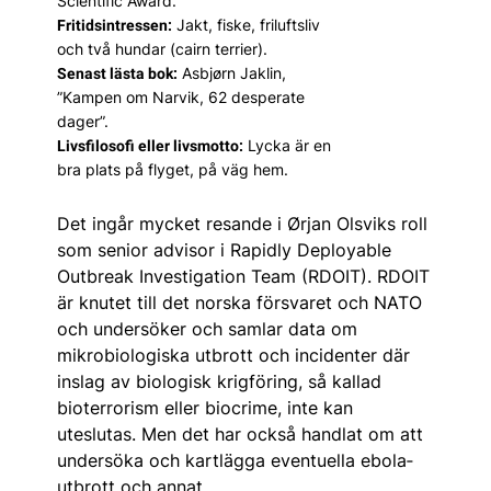
Scientific Award.
Jakt, fiske, friluftsliv
Fritidsintressen:
och två hundar (cairn terrier).
Asbjørn Jaklin,
Senast lästa bok:
”Kampen om Narvik, 62 desperate
dager”.
Lycka är en
Livsfilosofi eller livsmotto:
bra plats på flyget, på väg hem.
Det ingår mycket resande i Ørjan Olsviks roll
som senior advisor i Rapidly Deployable
Outbreak Investigation Team (RDOIT). RDOIT
är knutet till det norska försvaret och NATO
och undersöker och samlar data om
mikrobiologiska utbrott och incidenter där
inslag av biologisk krigföring, så kallad
bioterrorism eller biocrime, inte kan
uteslutas. Men det har också handlat om att
undersöka och kartlägga eventuella ebola­
utbrott och annat.