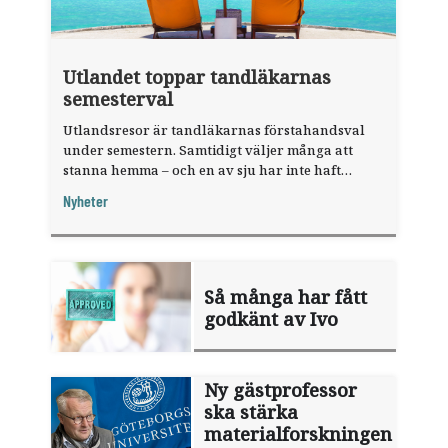
Utlandet toppar tandläkarnas
semesterval
Utlandsresor är tandläkarnas förstahandsval
under semestern. Samtidigt väljer många att
stanna hemma – och en av sju har inte haft
någon sommarledighet alls, enligt "månadens
Nyheter
fråga".
Så många har fått
godkänt av Ivo
Ny gästprofessor
ska stärka
materialforskningen