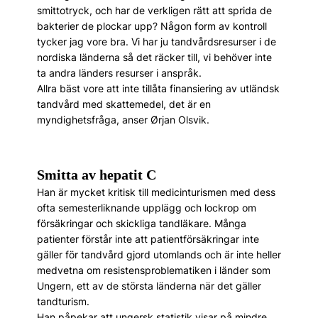
smittotryck, och har de verkligen rätt att sprida de
bakterier de plockar upp? Någon form av kontroll
tycker jag vore bra. Vi har ju tandvårdsresurser i de
nordiska länderna så det räcker till, vi behöver inte
ta andra länders resurser i anspråk.
Allra bäst vore att inte tillåta finansiering av utländsk
tandvård med skattemedel, det är en
myndighetsfråga, anser Ørjan Olsvik.
Smitta av hepatit C
Han är mycket kritisk till medicinturismen med dess
ofta semesterliknande upplägg och lockrop om
försäkringar och skickliga tandläkare. Många
patienter förstår inte att patientförsäkringar inte
gäller för tandvård gjord utomlands och är inte heller
medvetna om resistensproblematiken i länder som
Ungern, ett av de största länderna när det gäller
tandturism.
Han påpekar att ungersk statistik visar på mindre