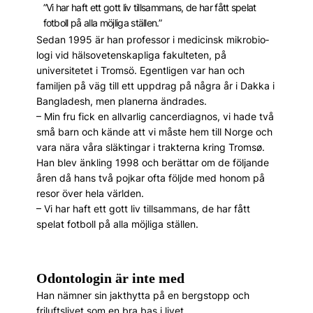
”Vi har haft ett gott liv tillsammans, de har fått spelat
fotboll på alla möjliga ställen.”
Sedan 1995 är han professor i medicinsk mikro­bio­
logi vid hälsovetenskapliga fakulteten, på
universitetet i Tromsö. Egentligen var han och
familjen på väg till ett uppdrag på några år i Dakka i
Bangladesh, men planerna ändrades.
– Min fru fick en allvarlig cancerdiagnos, vi hade två
små barn och kände att vi måste hem till Norge och
vara nära våra släktingar i trakterna kring Tromsø.
Han blev änkling 1998 och berättar om de följande
åren då hans två pojkar ofta följde med honom på
resor över hela världen.
– Vi har haft ett gott liv tillsammans, de har fått
spelat fotboll på alla möjliga ställen.
Odontologin är inte med
Han nämner sin jakthytta på en bergstopp och
friluftslivet som en bra bas i livet.