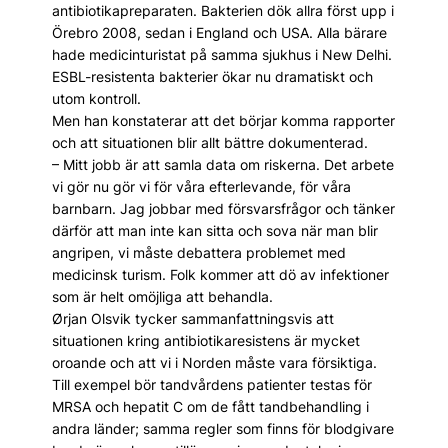
antibiotikapreparaten. Bakterien dök allra först upp i
Örebro 2008, sedan i England och USA. Alla bärare
hade medicinturistat på samma sjukhus i New Delhi.
ESBL-resistenta bakterier ökar nu dramatiskt och
utom kontroll.
Men han konstaterar att det börjar komma rapporter
och att situationen blir allt bättre doku­menterad.
– Mitt jobb är att samla data om riskerna. Det arbete
vi gör nu gör vi för våra efterlevande, för våra
barnbarn. Jag jobbar med försvarsfrågor och tänker
därför att man inte kan sitta och sova när man blir
angripen, vi måste debattera problemet med
medicinsk turism. Folk kommer att dö av infektioner
som är helt omöjliga att behandla.
Ørjan Olsvik tycker sammanfattningsvis att
situationen kring antibiotikaresistens är mycket
oroande och att vi i Norden måste vara försiktiga.
Till exempel bör tandvårdens patienter testas för
MRSA och hepatit C om de fått tandbehandling i
andra länder; samma regler som finns för blodgivare