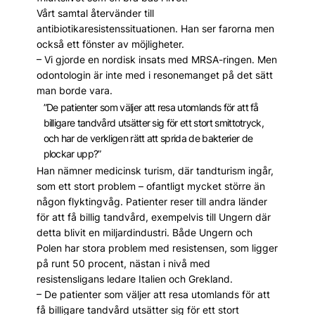
Vårt samtal återvänder till
antibiotikaresistenssituationen. Han ser farorna men
också ett fönster av möjligheter.
– Vi gjorde en nordisk insats med MRSA-­ringen. Men
odontologin är inte med i resonemanget på det sätt
man borde vara.
”De patienter som väljer att resa utomlands för att få
billigare tandvård utsätter sig för ett stort smittotryck,
och har de verkligen rätt att sprida de bakterier de
plockar upp?”
Han nämner medicinsk turism, där tandturism ingår,
som ett stort problem – ofantligt mycket större än
någon flyktingvåg. Patienter reser till andra länder
för att få billig tandvård, exempelvis till Ungern där
detta blivit en miljardindustri. Både Ungern och
Polen har stora problem med resistensen, som ligger
på runt 50 procent, nästan i nivå med
resistensligans ledare Italien och Grekland.
– De patienter som väljer att resa utomlands för att
få billigare tandvård utsätter sig för ett stort