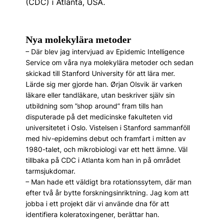
(CDC) i Atlanta, USA.
Nya molekylära metoder
– Där blev jag intervjuad av Epidemic Intelligence
Service om våra nya molekylära metoder och sedan
skickad till Stanford University för att lära mer.
Lärde sig mer gjorde han. Ørjan Olsvik är varken
läkare eller tandläkare, utan beskriver själv sin
utbildning som ”shop around” fram tills han
disputerade på det medicinske fakulteten vid
universitetet i Oslo. Vistelsen i Stanford sammanföll
med hiv-epidemins debut och framfart i mitten av
1980-talet, och mikrobiologi var ett hett ämne. Väl
tillbaka på CDC i Atlanta kom han in på området
tarmsjukdomar.
– Man hade ett väldigt bra rotationssytem, där man
efter två år bytte forskningsinriktning. Jag kom att
jobba i ett projekt där vi använde dna för att
identifiera koleratoxingener, berättar han.