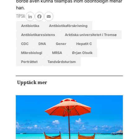
borde även kunna tillämpas inom odontologin menar
han.
TIPSA
LinkedIn
Facebook
Email
antibiotika
antibiotikaförskrivning
antibiotikaresistens
arktiska universitetet i Tromsø
CDC
DNA
gener
hepatit C
mikrobiologi
MRSA
Ørjan Olsvik
Porträttet
tandvårdsturism
Upptäck mer