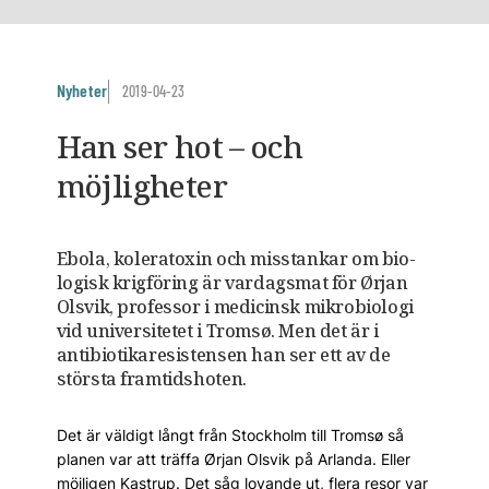
Nyheter
2019-04-23
Han ser hot – och
möjligheter
Ebola, koleratoxin och misstankar om bio­
logisk krig­föring är vardagsmat för Ørjan
Olsvik, ­professor i medicinsk mikrobiologi
vid universitetet i Tromsø. Men det är i
antibiotikaresistensen han ser ett av de
största framtidshoten.
Det är väldigt långt från Stockholm till Tromsø så
planen var att träffa Ørjan Olsvik på Arlanda. Eller
möjligen Kastrup. Det såg lovande ut, flera resor var