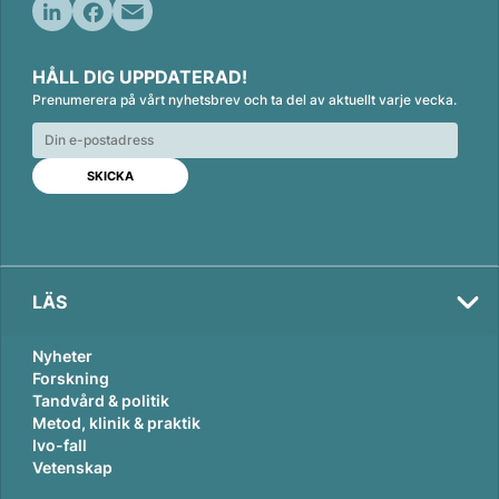
L
F
E
i
a
m
HÅLL DIG UPPDATERAD!
n
c
a
Prenumerera på vårt nyhetsbrev och ta del av aktuellt varje vecka.
k
e
i
e
b
l
d
o
I
o
n
k
LÄS
Nyheter
Forskning
Tandvård & politik
Metod, klinik & praktik
Ivo-fall
Vetenskap