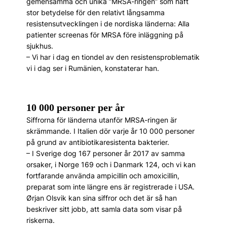
gemensamma och unika ”MRSA-ringen” som haft
stor betydelse för den relativt långsamma
resistensutvecklingen i de nordiska länderna: Alla
pati­enter screenas för MRSA före inläggning på
sjukhus.
– Vi har i dag en tiondel av den resistensproblematik
vi i dag ser i Rumänien, konstaterar han.
10 000 personer per år
Siffrorna för länderna utanför MRSA-­ringen är
skrämmande. I Italien dör varje år 10 000 personer
på grund av antibiotikaresistenta ­bakterier.
– I Sverige dog 167 personer år 2017 av samma
orsaker, i Norge 169 och i Danmark 124, och vi kan
fortfarande använda ampicillin och amoxicillin,
preparat som inte längre ens är registrerade i USA.
Ørjan Olsvik kan sina siffror och det är så han
beskriver sitt jobb, att samla data som visar på
riskerna.