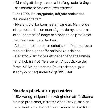
”Man såg att de nya sorterna inte fungerade så länge
och började se problemet med resistens”
Runt 1990, lite smygande, började antibiotika­
resistensen ta fart.
– Nya antibiotika kom nästan varje år. Man följde
inte problemet, men man såg att de nya sorterna
inte fungerade så länge och började se problemet
med resistens, berättar han.
I Atlanta etablerades en enhet som började arbeta
med att finna gener för antibiotikaresistens.
– Det stod klart för oss att gener hänger samman
när vi fick träff på flera gener. Vi upptäckte de
första MRSA-bakterierna (multiresistenta gula
staphylococcer) under tidigt 1990-tal.
Norden plockade upp tråden
I USA var egentligen inte svårigheten att få läkarna
att inse problemet, berättar Ørjan Olsvik, men de
hade svårt att stå emot förskrivningstrycket från