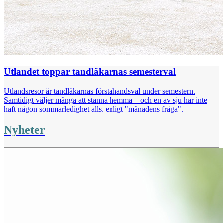
Utlandet toppar tandläkarnas semesterval
Utlandsresor är tandläkarnas förstahandsval under semestern.
Samtidigt väljer många att stanna hemma – och en av sju har inte
haft någon sommarledighet alls, enligt "månadens fråga".
Nyheter