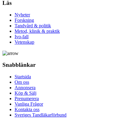
Läs
Nyheter
Forskning
Tandvård & politik
Metod, klinik & praktik
Ivo-fall
Vetenskap
Snabblänkar
Startsida
Om oss
Annonsera
Köp & Sälj
Prenumerera
Vanliga Frågor
Kontakta oss
Sveriges Tandläkarförbund