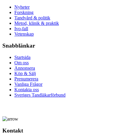
Nyheter
Forskning
Tandvård & politik
Metod, klinik & praktik
Ivo-fall
Vetenskap
Snabblänkar
Startsida
Om oss
Annonsera
Köp & Sälj
Prenumerera
Vanliga Frågor
Kontakta oss
Sveriges Tandläkarförbund
Kontakt