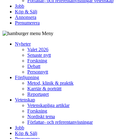
Författar- och referentanvisningar vetenskap
Jobb
Köp & Sälj
Annonsera
Prenumerera
Meny
Nyheter
Valet 2026
Senaste nytt
Forskning
Debatt
Personnytt
Fördjupning
Metod, klinik & praktik
Karriär & porträtt
Reportaget
Vetenskap
Vetenskapliga artiklar
Forskning
Nordiskt tema
Författar- och referentanvisningar
Jobb
Köp & Sälj
Prenumerera