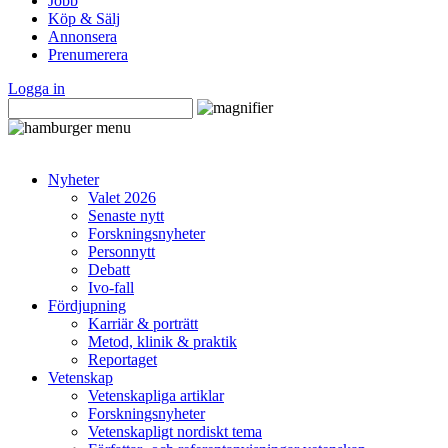
Jobb
Köp & Sälj
Annonsera
Prenumerera
Logga in
Nyheter
Valet 2026
Senaste nytt
Forskningsnyheter
Personnytt
Debatt
Ivo-fall
Fördjupning
Karriär & porträtt
Metod, klinik & praktik
Reportaget
Vetenskap
Vetenskapliga artiklar
Forskningsnyheter
Vetenskapligt nordiskt tema