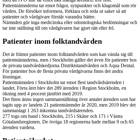
Patientnämnderna tar emot frågor, synpunkter och klagomål som rör
vården. De försöker informera, förklara och reda ut saker så att
patienter och vårdgivare förstår varandra bättre.
Nämnden gör inga medicinska eller odontologiska bedömningar och
tar inte ställning till om vårdgivaren har gjort rätt eller fel.
Patienter inom folktandvården
Det är främst patienter inom folktandvården som kan vända sig till
patientnämnderna, men i Stockholm gäller det även för patienter hos
de privata tandvårdskedjorna Distriktstandvården och Aqua Dental.
För patienter hos de flesta privata vårdgivarna finns det andra
lösningar.
Patientnämnden i Stockholm tar emot flest tandvårdsärenden i
landet. Förra året blev det 289 ärenden i Region Stockholm, en
ökning med 4 procent jämfört med 2019.
Det finns ännu ingen sammanställning över antalet ärenden som har
tagits upp av landets 21 patientnämnder år 2020, men 2019 blev det
sammanlagt 1 263 inkomna tandvårds­ärenden.
277 togs om hand i Stockholm, 215 i Skåne och 171 i Väst­ra
Götalandsregionen. De övriga 18 regionerna hade mellan 9 och 65
ärenden vardera.