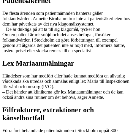
Patientsäkerhet
De flesta ärenden som patientnämnden hanterar gäller
folktandvården. Annette Birnbaum tror inte att patientsäkerheten hos
dem har påverkats av det nya klagomålssystemet.
– De är duktiga på att ta till sig klagomål, tycker hon.
Om en patient är missnöjd och det anses befogat, försöker
folktandvården i Stockholm att göra förbättringar, till exempel
genom att åtgärda det patienten inte är nöjd med, informera bättre,
justera priset eller skicka remiss till en specialist.
Lex Mariaanmälningar
Händelser som har medfört eller hade kunnat medföra en allvarlig
vårdskada ska utredas och anmälas enligt lex Maria till Inspektionen
för vård och omsorg (IVO).
– Det händer att klinikerna gör lex Mariaanmälningar och de kan
också ändra sina rutiner om det behövs, säger Annette.
Filfrakturer, extraktioner och
känselbortfall
Förra året behandlade patient­nämnden i Stockholm uppåt 300