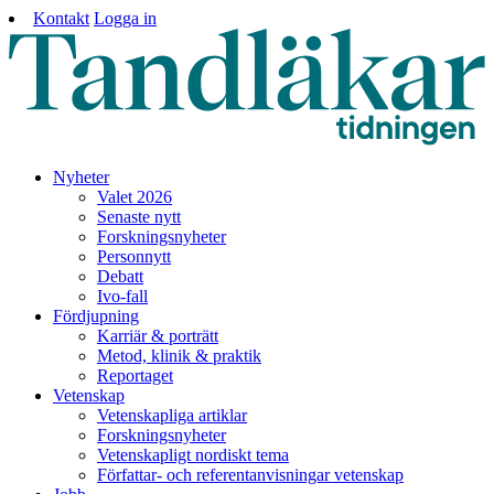
Kontakt
Logga in
Nyheter
Valet 2026
Senaste nytt
Forskningsnyheter
Personnytt
Debatt
Ivo-fall
Fördjupning
Karriär & porträtt
Metod, klinik & praktik
Reportaget
Vetenskap
Vetenskapliga artiklar
Forskningsnyheter
Vetenskapligt nordiskt tema
Författar- och referentanvisningar vetenskap