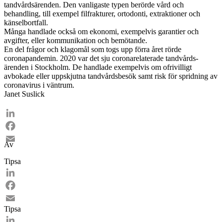
tandvårdsärenden. Den vanligaste typen berörde vård och
behandling, till exempel filfrakturer, ortodonti, extraktioner och
känselbortfall.
Många handlade också om ekonomi, exempelvis garantier och
avgifter, eller kommunikation och bemötande.
En del frågor och klagomål som togs upp förra året rörde
coronapandemin. 2020 var det sju coronarelaterade tand­vårds­
ärenden i Stockholm. De handlade exempelvis om ofrivilligt
avbokade eller uppskjutna tandvårdsbesök samt risk för spridning av
coronavirus i ­väntrum.
Janet Suslick
LinkedIn
Facebook
Av
Email
Tipsa
LinkedIn
Facebook
Tipsa
Email