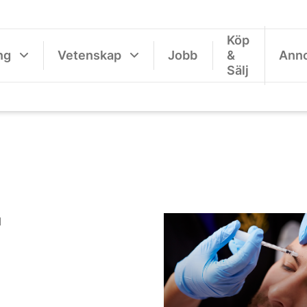
Köp
ng
Vetenskap
Jobb
&
Ann
Sälj