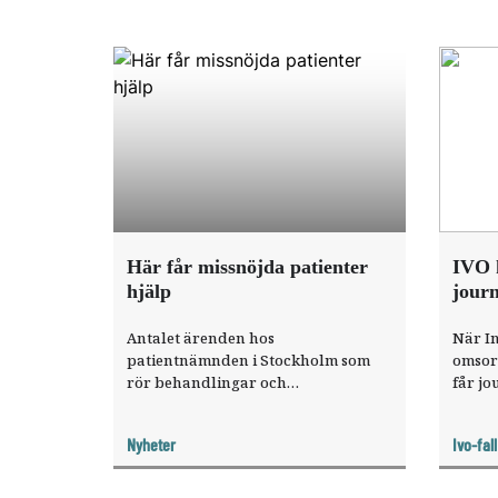
Här får missnöjda patienter
IVO k
hjälp
journ
Antalet ärenden hos
När In
patientnämnden i Stockholm som
omsorg
rör behandlingar och
får jo
undersökningar inom tandvården
att v
har ökat de två senaste åren.
adekv
Nyheter
Ivo-fall
Samtidigt har belastningen hos IVO
minskat, en följd av att
klagomålsystemet ändrades 2018.