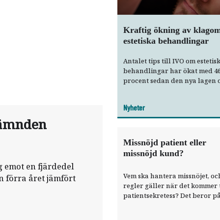
Kraftig ökning av klagom
estetiska behandlingar
Antalet tips till IVO om estetis
behandlingar har ökat med 4
procent sedan den nya lagen
dessa infördes. Myndigheten
konstaterar också att många
Nyheter
estetiska verksamheter sakna
tnämnden
kunskap om vilka regler som g
Missnöjd patient eller
missnöjd kund?
 emot en fjärdedel
Vem ska hantera missnöjet, och
n förra året jämfört
regler gäller när det kommer t
patient­sekretess? Det beror på
­åtgärder som enbart betrakt
kosmetisk tandvård. Tand­läk