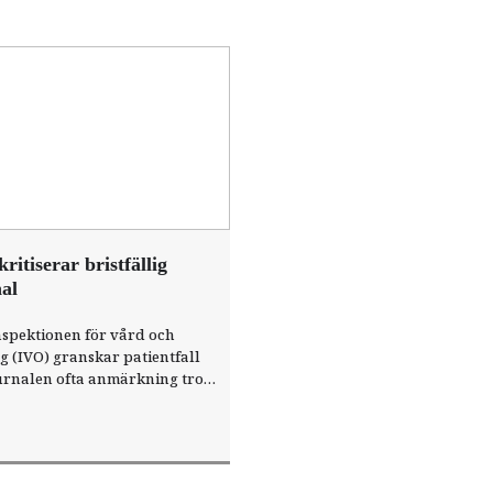
ritiserar bristfällig
al
spektionen för vård och
 (IVO) granskar patientfall
urnalen ofta anmärkning trots
ården bedöms som rimlig och
at.