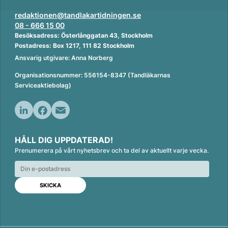
redaktionen@tandlakartidningen.se
08 - 666 15 00
Besöksadress: Österlånggatan 43, Stockholm
Postadress: Box 1217, 111 82 Stockholm
Ansvarig utgivare: Anna Norberg
Organisationsnummer: 556154-8347 (Tandläkarnas
Serviceaktiebolag)
L
F
E
i
a
m
HÅLL DIG UPPDATERAD!
n
c
a
Prenumerera på vårt nyhetsbrev och ta del av aktuellt varje vecka.
k
e
i
e
b
l
d
o
I
o
n
k