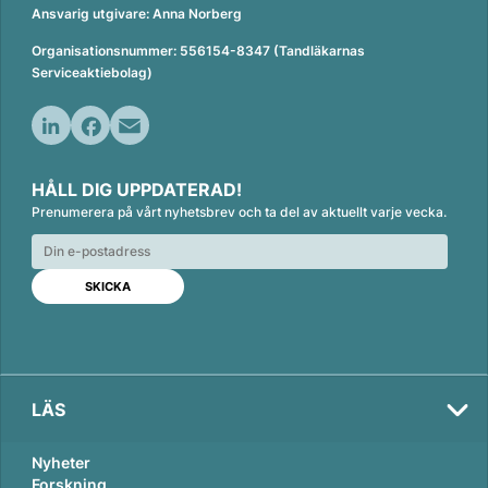
Ansvarig utgivare: Anna Norberg
Organisationsnummer: 556154-8347 (Tandläkarnas
Serviceaktiebolag)
L
F
E
i
a
m
HÅLL DIG UPPDATERAD!
n
c
a
Prenumerera på vårt nyhetsbrev och ta del av aktuellt varje vecka.
k
e
i
e
b
l
d
o
I
o
n
k
LÄS
Nyheter
Forskning