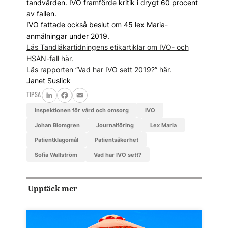
tandvården. IVO framförde kritik i drygt 60 procent
av fallen.
IVO fattade också beslut om 45 lex Maria-
anmälningar under 2019.
Läs Tandläkartidningens etikartiklar om IVO- och
HSAN-fall här.
Läs rapporten ”Vad har IVO sett 2019?” här.
Janet Suslick
TIPSA
LinkedIn
Facebook
Email
Inspektionen för vård och omsorg
IVO
Johan Blomgren
journalföring
Lex Maria
patientklagomål
patientsäkerhet
Sofia Wallström
Vad har IVO sett?
Upptäck mer