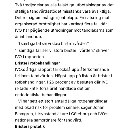
Två tredjedelar av alla felaktiga utbetalningar av det
statliga tandvårdsstödet misstänks vara avsiktliga.
Det rör sig om mångmiljonbelopp. En satsning mot
organiserad brottslighet har kartlagt flera fall där
IVO har pågående utredningar mot tandläkarna som
är inblandade.
”I samtliga fall ser vi stora brister i vården.”
”I samtliga fall ser vi stora brister i vården,” skriver
IVO i rapporten.
Brister i rotbehandlingar
IVO:s årliga rapport tar också upp återkommande
fel inom tandvården. Högst upp på listan är brister i
rotbehandlingar. I 26 procent av besluten där IVO
riktade kritik förra året handlade det om
endodontiska behandlingar.
– Vi har sett ett stort antal dåliga rotbehandlingar
med ökad risk för problem senare, säger Johan
Blomgren, tillsynstandläkare i Göteborg och IVO:s
nationella samordnare för tandvård.
Brister i protetik