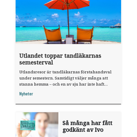
Utlandet toppar tandläkarnas
semesterval
Utlandsresor är tandläkarnas förstahandsval
under semestern. Samtidigt väljer många att
stanna hemma – och en av sju har inte haft
någon sommarledighet alls, enligt "månadens
Nyheter
fråga".
Så många har fått
godkänt av Ivo