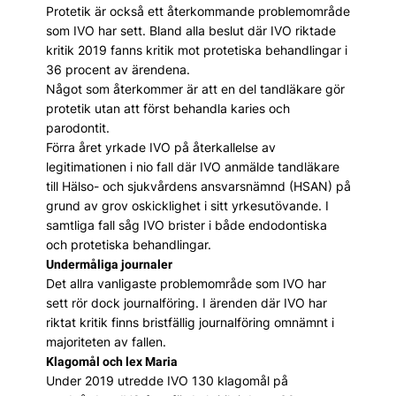
Protetik är också ett återkommande problemområde
som IVO har sett. Bland alla beslut där IVO riktade
kritik 2019 fanns kritik mot protetiska behandlingar i
36 procent av ärendena.
Något som återkommer är att en del tandläkare gör
protetik utan att först behandla karies och
parodontit.
Förra året yrkade IVO på återkallelse av
legitimationen i nio fall där IVO anmälde tandläkare
till Hälso- och sjukvårdens ansvarsnämnd (HSAN) på
grund av grov oskicklighet i sitt yrkesutövande. I
samtliga fall såg IVO brister i både endodontiska
och protetiska behandlingar.
Undermåliga journaler
Det allra vanligaste problemområde som IVO har
sett rör dock journalföring. I ärenden där IVO har
riktat kritik finns bristfällig journalföring omnämnt i
majoriteten av fallen.
Klagomål och lex Maria
Under 2019 utredde IVO 130 klagomål på