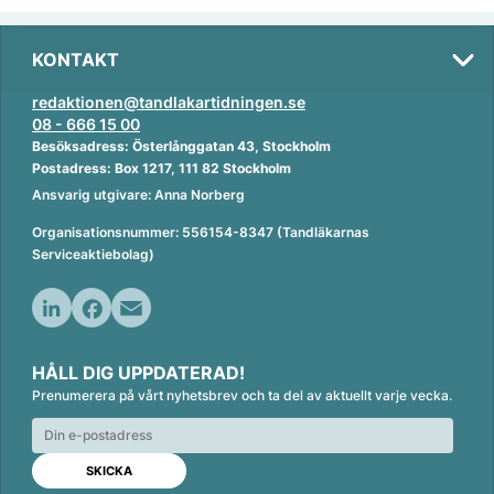
KONTAKT
redaktionen@tandlakartidningen.se
08 - 666 15 00
Besöksadress: Österlånggatan 43, Stockholm
Postadress: Box 1217, 111 82 Stockholm
Ansvarig utgivare: Anna Norberg
Organisationsnummer: 556154-8347 (Tandläkarnas
Serviceaktiebolag)
L
F
E
i
a
m
HÅLL DIG UPPDATERAD!
n
c
a
Prenumerera på vårt nyhetsbrev och ta del av aktuellt varje vecka.
k
e
i
e
b
l
d
o
I
o
n
k