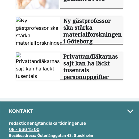
Ny gästprofessor
ska stärka
materialforskningen
i Göteborg
Privattandläkarnas
sajt kan ha läckt
tusentals
personuppgifter
KONTAKT
redaktionen@tandlakartidningen.se
08 - 666 15 00
Besöksadress: Österlånggatan 43, Stockholm