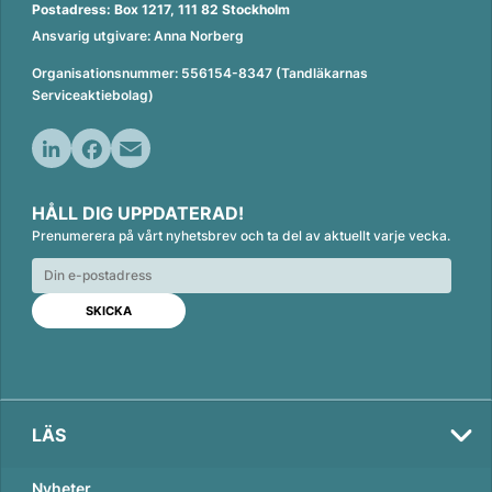
Postadress: Box 1217, 111 82 Stockholm
Ansvarig utgivare: Anna Norberg
Organisationsnummer: 556154-8347 (Tandläkarnas
Serviceaktiebolag)
L
F
E
i
a
m
HÅLL DIG UPPDATERAD!
n
c
a
Prenumerera på vårt nyhetsbrev och ta del av aktuellt varje vecka.
k
e
i
e
b
l
d
o
I
o
n
k
LÄS
Nyheter