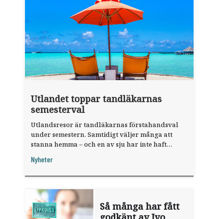
Utlandet toppar tandläkarnas
semesterval
Utlandsresor är tandläkarnas förstahandsval
under semestern. Samtidigt väljer många att
stanna hemma – och en av sju har inte haft
någon sommarledighet alls, enligt "månadens
Nyheter
fråga".
Så många har fått
godkänt av Ivo