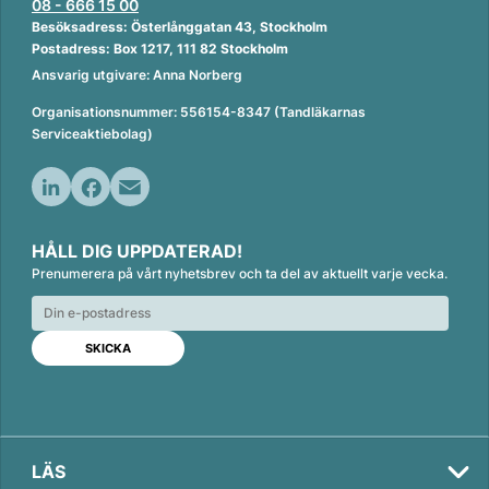
08 - 666 15 00
Besöksadress: Österlånggatan 43, Stockholm
Postadress: Box 1217, 111 82 Stockholm
Ansvarig utgivare: Anna Norberg
Organisationsnummer: 556154-8347 (Tandläkarnas
Serviceaktiebolag)
L
F
E
i
a
m
HÅLL DIG UPPDATERAD!
n
c
a
Prenumerera på vårt nyhetsbrev och ta del av aktuellt varje vecka.
k
e
i
e
b
l
d
o
I
o
n
k
LÄS