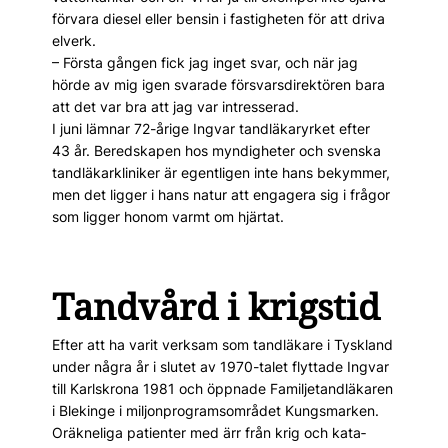
förvara diesel eller bensin i fastig­heten för att driva
elverk.
– Första gången fick jag inget svar, och när jag
hörde av mig igen svarade försvarsdirektören bara
att det var bra att jag var intresserad.
I juni lämnar 72-årige Ingvar tandläkaryrket efter
43 år. Beredskapen hos myndigheter och svenska
tandläkar­kliniker är egentligen inte hans bekymmer,
men det ligger i hans natur att engagera sig i frågor
som ligger ­honom varmt om hjärtat.
Tandvård i krigstid
Efter att ha varit ­verksam som tandläkare i Tyskland
under några år i ­slutet av 1970-talet flyttade Ingvar
till Karlskrona 1981 och öppnade Familjetandläkaren
i Blekinge i miljon­programsområdet Kungsmarken.
Oräkneliga patienter med ärr från krig och kata­