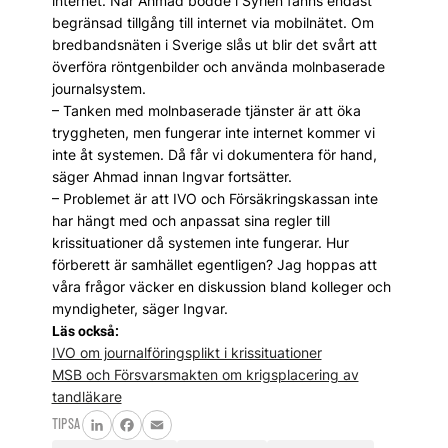
internet. När Ahmad bodde i ­Syrien fanns endast
begränsad tillgång till internet via mobilnätet. Om
bredbands­näten i Sverige slås ut blir det svårt att
överföra röntgenbilder och använda molnbaserade
journal­system.
– Tanken med molnbaserade tjänster är att öka
tryggheten, men fungerar inte internet kommer vi
inte åt systemen. Då får vi dokumentera för hand,
säger Ahmad innan Ingvar fortsätter.
– Problemet är att IVO och Försäkringskassan inte
har hängt med och anpassat sina regler till
krissituationer då systemen inte fungerar. Hur
förberett är samhället egentligen? Jag hoppas att
våra frågor väcker en diskussion bland kolleger och
myndigheter, ­säger ­Ingvar.
Läs också:
IVO om journalföringsplikt i krissituationer
MSB och Försvarsmakten om krigsplacering av
tandläkare
TIPSA
LinkedIn
Facebook
Email