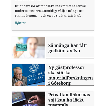
Utlandsresor är tandläkarnas förstahandsval
under semestern. Samtidigt väljer många att
stanna hemma – och en av sju har inte haft
någon sommarledighet alls, enligt "månadens
Nyheter
fråga".
Så många har fått
godkänt av Ivo
Ny gästprofessor
ska stärka
materialforskningen
i Göteborg
Privattandläkarnas
sajt kan ha läckt
tusentals