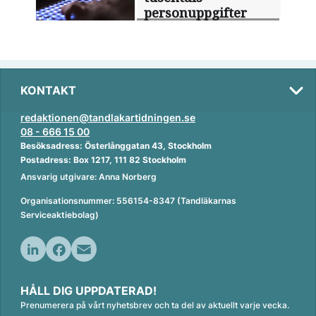
personuppgifter
KONTAKT
redaktionen@tandlakartidningen.se
08 - 666 15 00
Besöksadress: Österlånggatan 43, Stockholm
Postadress: Box 1217, 111 82 Stockholm
Ansvarig utgivare: Anna Norberg
Organisationsnummer: 556154-8347 (Tandläkarnas
Serviceaktiebolag)
L
F
E
i
a
m
HÅLL DIG UPPDATERAD!
n
c
a
Prenumerera på vårt nyhetsbrev och ta del av aktuellt varje vecka.
k
e
i