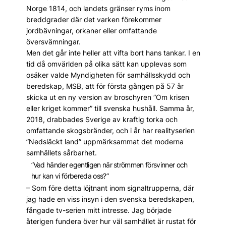
Norge 1814, och landets gränser ryms inom
breddgrader där det varken förekommer
jordbävningar, orkaner eller omfattande
översvämningar.
Men det går inte heller att vifta bort hans tankar. I en
tid då omvärlden på olika sätt kan upplevas som
osäker valde Myndigheten för samhällsskydd och
beredskap, MSB, att för första gången på 57 år
skicka ut en ny version av broschyren ”Om krisen
eller kriget kommer” till svenska hushåll. Samma år,
2018, drabbades Sverige av kraftig torka och
omfattande skogsbränder, och i år har realityserien
”Nedsläckt land” uppmärksammat det moderna
samhällets sårbarhet.
”Vad händer egentligen när strömmen försvinner och
hur kan vi förbereda oss?”
– Som före detta löjtnant inom signaltrupperna, där
jag hade en viss insyn i den svenska beredskapen,
fångade tv-serien mitt intresse. Jag började
återigen fundera över hur väl samhället är rustat för