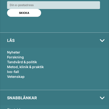
e
b
l
d
o
I
o
n
k
LÄS
Nyheter
Forskning
Tandvård & politik
Metod, klinik & praktik
Ivo-fall
Vetenskap
SNABBLÄNKAR