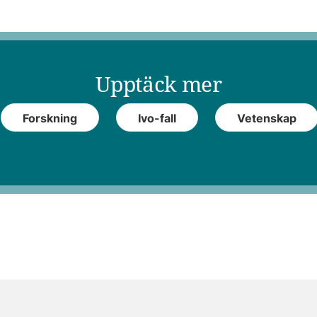
Upptäck mer
Forskning
Ivo-fall
Vetenskap