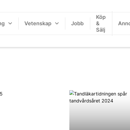
Köp
ng
Vetenskap
Jobb
&
Ann
Sälj