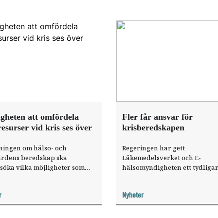
gheten att omfördela
Fler får ansvar för
esurser vid kris ses över
krisberedskapen
ningen om hälso- och
Regeringen har gett
årdens beredskap ska
Läkemedelsverket och E-
söka vilka möjligheter som
hälsomyndigheten ett tydliga
nnas att omfördela läkemedel,
beredskapsansvar. De blir d
årdsmaterial och personal
beredskapsansvariga myndigh
r
Nyheter
rivata aktörer till den
ligfinansierade vården vid en