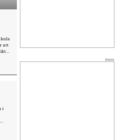
påkula
r att
ikt
år
Annons
la
 i
ska
d