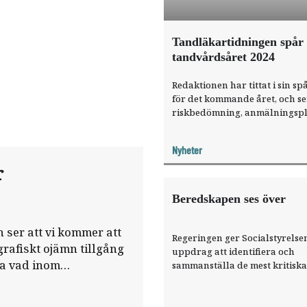
Tandläkartidningen spår
tandvårdsåret 2024
Redaktionen har tittat i sin s
för det kommande året, och se
riskbedömning, anmälningspl
och högkostnadsskydd även i 
kommer att vara högst aktuel
Nyheter
frågor.
r
Beredskapen ses över
h ser att vi kommer att
Regeringen ger Socialstyrelsen
grafiskt ojämn tillgång
uppdrag att identifiera och
ra vad inom
sammanställa de mest kritiska
läkemedlen och medicintekni
produkterna inför kriser, höj
beredskap och krig.