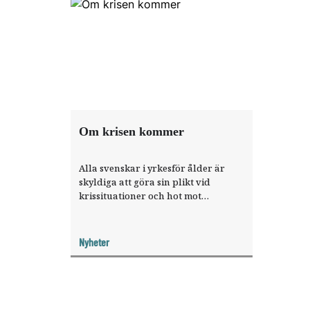
kunna användas inom unionen vid
stora kriser.
Om krisen kommer
Alla svenskar i yrkesför ålder är
skyldiga att göra sin plikt vid
krissituationer och hot mot
samhället. Men erfarne tandläkaren
Ingvar Persson har ­kommit att
ifrågasätta samhällets beredskap.
Nyheter
Är den tillräckligt bra för att
tandläkare ska kunna utföra sitt
arbete i kristider?