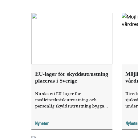
EU-lager för skyddsutrustning
Möjli
placeras i Sverige
vårdr
Nu ska ett EU-lager för
Utred
medicinteknisk utrustning och
sjukv
personlig skyddsutrustning byggas
under
upp i Sverige. Myndigheten för
bör fi
samhällsskydd och beredskap,
sjukv
Nyheter
Nyhete
Socialstyrelsen och Försvarets
från p
materielverk har fått i uppdrag av
offent
EU att ansvara för materiel som ska
kris.