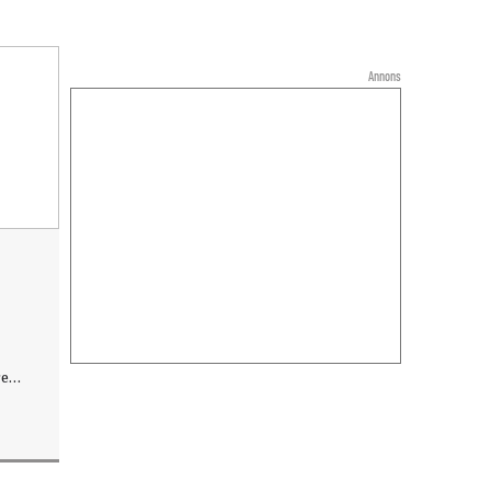
Annons
re
ärmed
eter.