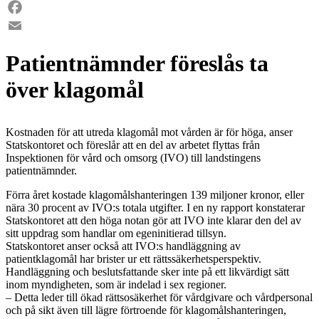
LinkedIn
Facebook
Email
Patientnämnder föreslås ta
över klagomål
Kostnaden för att utreda klagomål mot vården är för höga, anser
Statskontoret och föreslår att en del av arbetet flyttas från
Inspektionen för vård och omsorg (IVO) till landstingens
patientnämnder.
Förra året kostade klagomålshanteringen 139 miljoner kronor, eller
nära 30 procent av IVO:s totala utgifter. I en ny rapport konstaterar
Statskontoret att den höga notan gör att IVO inte klarar den del av
sitt uppdrag som handlar om egeninitierad tillsyn.
Statskontoret anser också att IVO:s handläggning av
patientklagomål har brister ur ett rättssäkerhetsperspektiv.
Handläggning och beslutsfattande sker inte på ett likvärdigt sätt
inom myndigheten, som är indelad i sex regioner.
– Detta leder till ökad rättsosäkerhet för vårdgivare och vårdpersonal
och på sikt även till lägre förtroende för klagomålshanteringen,