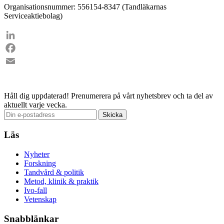
Organisationsnummer: 556154-8347 (Tandläkarnas
Serviceaktiebolag)
LinkedIn
Facebook
Email
Håll dig uppdaterad!
Prenumerera på vårt nyhetsbrev och ta del av
aktuellt varje vecka.
Läs
Nyheter
Forskning
Tandvård & politik
Metod, klinik & praktik
Ivo-fall
Vetenskap
Snabblänkar