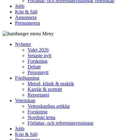
Författar- och referentanvisningar vetenskap
Jobb
Köp & Sälj
Annonsera
Prenumerera
Meny
Nyheter
Valet 2026
Senaste nytt
Forskning
Debatt
Personnytt
Fördjupning
Metod, klinik & praktik
Karriär & porträtt
Reportaget
Vetenskap
Vetenskapliga artiklar
Forskning
Nordiskt tema
Författar- och referentanvisningar
Jobb
Köp & Sälj
Prenumerera