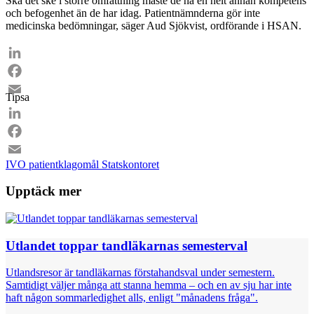
Ska det ske i större omfattning måste de ha en helt annan kompetens
och befogenhet än de har idag. Patientnämnderna gör inte
medicinska bedömningar, säger Aud Sjökvist, ordförande i HSAN.
LinkedIn
Facebook
Tipsa
Email
LinkedIn
Facebook
IVO
patientklagomål
Statskontoret
Email
Upptäck mer
Utlandet toppar tandläkarnas semesterval
Utlandsresor är tandläkarnas förstahandsval under semestern.
Samtidigt väljer många att stanna hemma – och en av sju har inte
haft någon sommarledighet alls, enligt "månadens fråga".