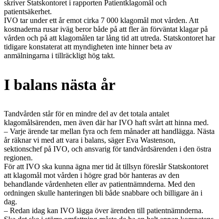
skriver Statskontoret i rapporten Patientklagomål och
patientsäkerhet.
IVO tar under ett år emot cirka 7 000 klagomål mot vården. Att
kostnaderna rusar iväg beror både på att fler än förväntat klagar på
vården och på att klagomålen tar lång tid att utreda. Statskontoret har
tidigare konstaterat att myndigheten inte hinner beta av
anmälningarna i tillräckligt hög takt.
I balans nästa år
Tandvården står för en mindre del av det totala antalet
klagomålsärenden, men även där har IVO haft svårt att hinna med.
– Varje ärende tar mellan fyra och fem månader att handlägga. Nästa
år räknar vi med att vara i balans, säger Eva Wastenson,
sektionschef på IVO, och ansvarig för tandvårdsärenden i den östra
regionen.
För att IVO ska kunna ägna mer tid åt tillsyn föreslår Statskontoret
att klagomål mot vården i högre grad bör hanteras av den
behandlande vårdenheten eller av patientnämnderna. Med den
ordningen skulle hanteringen bli både snabbare och billigare än i
dag.
– Redan idag kan IVO lägga över ärenden till patientnämnderna.