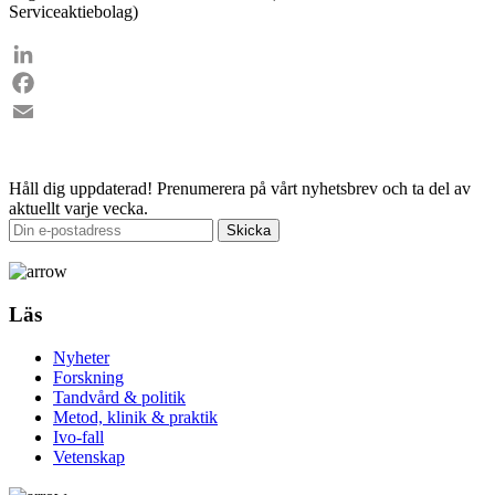
Serviceaktiebolag)
LinkedIn
Facebook
Email
Håll dig uppdaterad!
Prenumerera på vårt nyhetsbrev och ta del av
aktuellt varje vecka.
Läs
Nyheter
Forskning
Tandvård & politik
Metod, klinik & praktik
Ivo-fall
Vetenskap