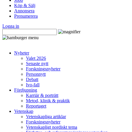
Jobb
Köp & Sälj
Annonsera
Prenumerera
Logga in
Nyheter
Valet 2026
Senaste nytt
Forskningsnyheter
Personnytt
Debatt
Ivo-fall
Fördjupning
Karriär & porträtt
Metod, klinik & praktik
Reportaget
Vetenskap
Vetenskapliga artiklar
Forskningsnyheter
Vetenskapligt nordiskt tema