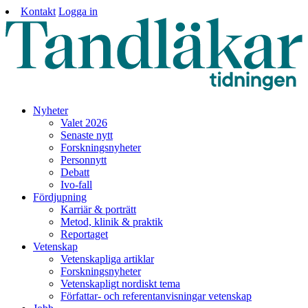
Kontakt
Logga in
Nyheter
Valet 2026
Senaste nytt
Forskningsnyheter
Personnytt
Debatt
Ivo-fall
Fördjupning
Karriär & porträtt
Metod, klinik & praktik
Reportaget
Vetenskap
Vetenskapliga artiklar
Forskningsnyheter
Vetenskapligt nordiskt tema
Författar- och referentanvisningar vetenskap