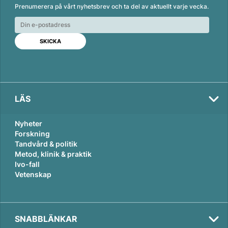
Prenumerera på vårt nyhetsbrev och ta del av aktuellt varje vecka.
k
e
i
e
b
l
d
o
I
o
n
k
LÄS
Nyheter
Forskning
Tandvård & politik
Metod, klinik & praktik
Ivo-fall
Vetenskap
SNABBLÄNKAR