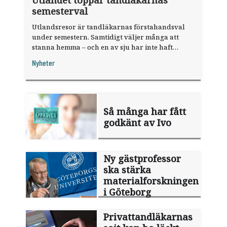
Utlandet toppar tandläkarnas
semesterval
Utlandsresor är tandläkarnas förstahandsval
under semestern. Samtidigt väljer många att
stanna hemma – och en av sju har inte haft
någon sommarledighet alls, enligt "månadens
Nyheter
fråga".
Så många har fått
godkänt av Ivo
Ny gästprofessor
ska stärka
materialforskningen
i Göteborg
Privattandläkarnas