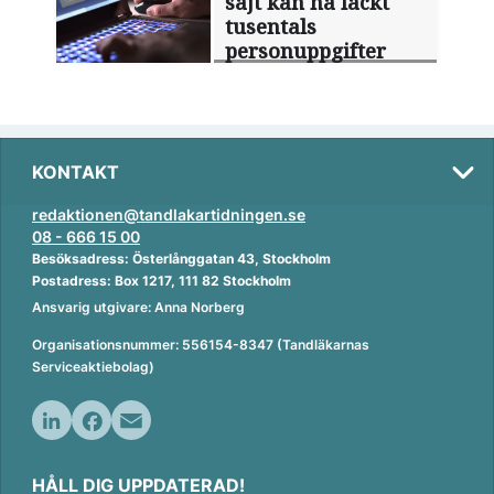
sajt kan ha läckt
tusentals
personuppgifter
KONTAKT
redaktionen@tandlakartidningen.se
08 - 666 15 00
Besöksadress: Österlånggatan 43, Stockholm
Postadress: Box 1217, 111 82 Stockholm
Ansvarig utgivare: Anna Norberg
Organisationsnummer: 556154-8347 (Tandläkarnas
Serviceaktiebolag)
L
F
E
i
a
m
HÅLL DIG UPPDATERAD!
n
c
a