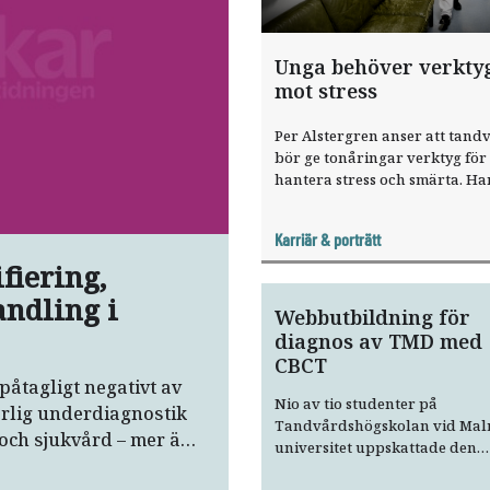
Unga behöver verkty
mot stress
Per Alstergren anser att tan
bör ge tonåringar verktyg för 
hantera stress och smärta. Ha
ansvarar för orofaciala
smärtenheten i Malmö, där h
Karriär & porträtt
träffar många med stressrela
fiering,
orofacial smärta.
andling i
Webbutbildning för
diagnos av TMD med
CBCT
påtagligt negativt av
Nio av tio studenter på
arlig underdiagnostik
Tandvårdshögskolan vid Ma
och sjukvård – mer än
universitet uppskattade den
en kvinnor, får inte
nyutvecklade webbutbildning