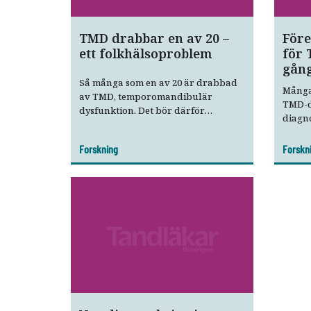
TMD drabbar en av 20 –
Före
ett folkhälsoproblem
för 
gån
Så många som en av 20 är drabbad
Många 
av TMD, temporomandibulär
TMD-d
dysfunktion. Det bör därför
diagn
betraktas som ett folkhälsoproblem,
upplev
menar svenska forskare.
En ny 
Forskning
Forskn
går mi
diagno
komma
instru