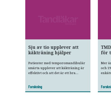
Sju av tio upplever att
TMD 
käkträning hjälper
för 
Patienter med temporomandibulär
Mer ä
smärta upplever att käkträning är
och 19
effektivt och att det är ett bra
enkät
verktyg för att hantera framtida
TMD-r
remissioner, enligt en svensk
var li
Forskning
Forskn
enkätundersökning.
som fö