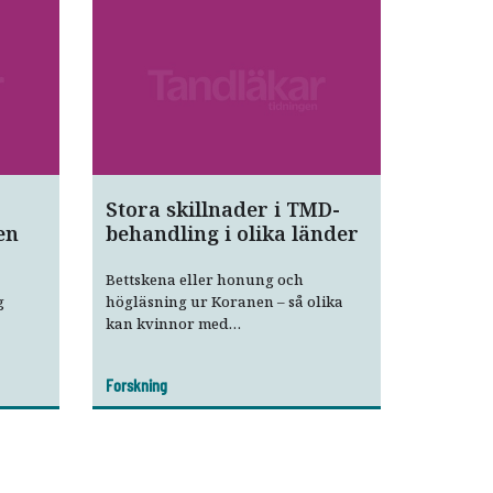
Stora skillnader i TMD-
en
behandling i olika länder
Bettskena eller honung och
g
högläsning ur Koranen – så olika
kan kvinnor med
temporomandibulär dysfunktion,
tsstöd
TMD, behandlas, visar ny studie.
Forskning