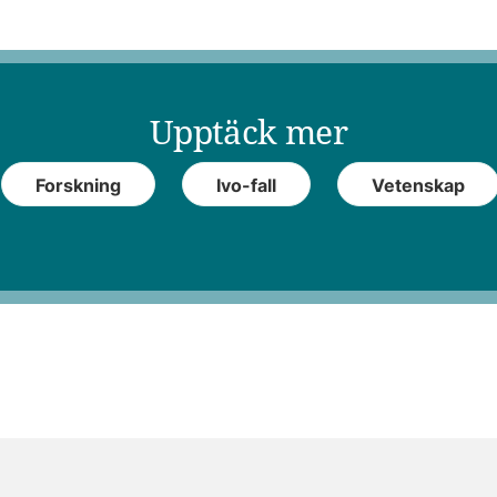
Upptäck mer
Forskning
Ivo-fall
Vetenskap