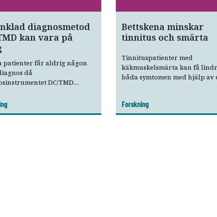
nklad diagnosmetod
Bettskena minskar
TMD kan vara på
tinnitus och smärta
g
Tinnituspatienter med
patienter får aldrig någon
käkmuskelsmärta kan få lindr
iagnos då
båda symtomen med hjälp av 
osinstrumentet DC/TMD
bettskena, visar svensk studie.
s som för svårt att använda.
svensk studie visar nu att det
ing
Forskning
nst lika bra att ställa TMD-
ser utan de detaljstyrda
ndon som ingår i
mentet.