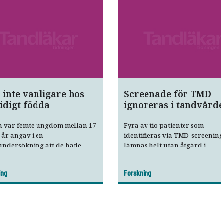
inte vanligare hos
Screenade för TMD
tidigt födda
ignoreras i tandvård
n var femte ungdom mellan 17
Fyra av tio patienter som
 år angav i en
identifieras via TMD-screenin
undersökning att de hade
lämnas helt utan åtgärd i
elaterade problem. Och det
tandvården. Och trots extra
ka vanligt hos normalt födda
utbildnings­insatser och beslu
ing
Forskning
r tidigt födda.
blir det inte bättre.