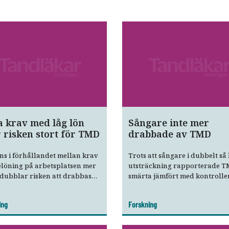
 krav med låg lön
Sångare inte mer
 risken stort för TMD
drabbade av TMD
s i förhållandet mellan krav
Trots att sångare i dubbelt så
elöning på arbetsplatsen mer
utsträckning rapporterade T
dubblar risken att drabbas
smärta jämfört med kontrolle
mporomandibulära problem,
de ingen förhöjd risk, visar ny
en ny studie från Australien.
studie. Förklaringen är en an
ing
Forskning