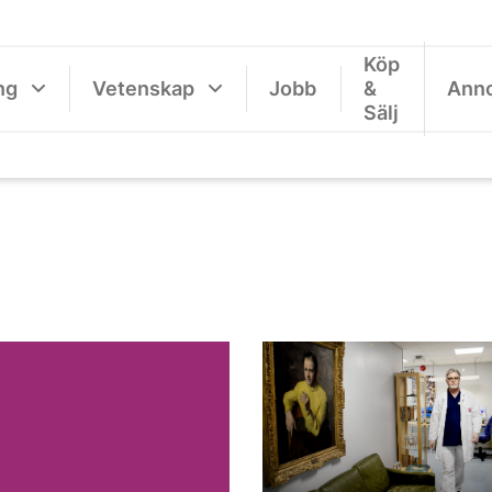
Köp
ng
Vetenskap
Jobb
&
Ann
Sälj