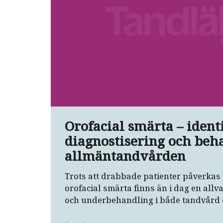
Orofacial smärta – identi
diagnostisering och beh
allmäntandvården
Trots att drabbade patienter påverkas 
orofacial smärta finns än i dag en allv
och underbehandling i både tandvård 
80 procent av dessa patienter, majoritet