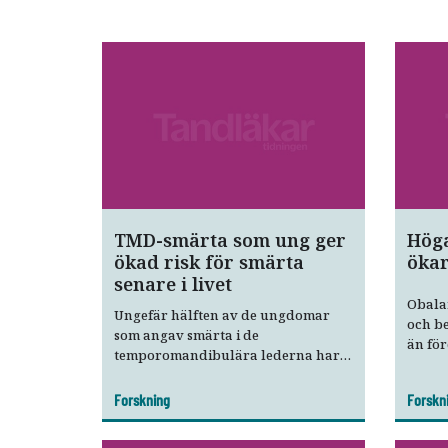
TMD-smärta som ung ger
Höga
ökad risk för smärta
ökar
senare i livet
Obalan
Ungefär hälften av de ungdomar
och b
som angav smärta i de
än för
temporomandibulära lederna har
av te
fortfarande problem som unga
visar 
vuxna, enligt en ny svensk studie.
Forskning
Forskn