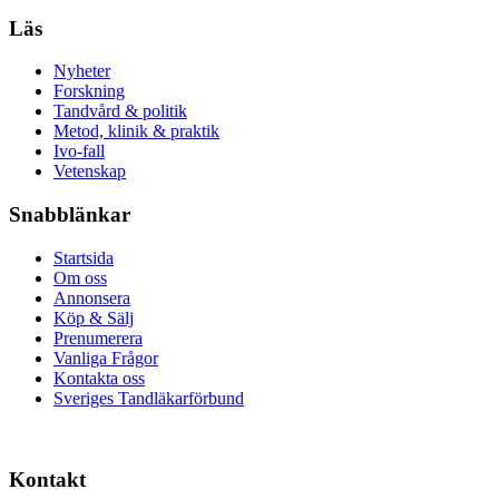
Läs
Nyheter
Forskning
Tandvård & politik
Metod, klinik & praktik
Ivo-fall
Vetenskap
Snabblänkar
Startsida
Om oss
Annonsera
Köp & Sälj
Prenumerera
Vanliga Frågor
Kontakta oss
Sveriges Tandläkarförbund
Kontakt