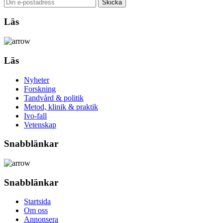
Läs
Läs
Nyheter
Forskning
Tandvård & politik
Metod, klinik & praktik
Ivo-fall
Vetenskap
Snabblänkar
Snabblänkar
Startsida
Om oss
Annonsera