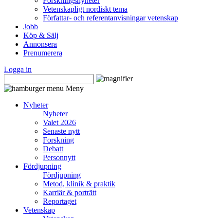
Forskningsnyheter
Vetenskapligt nordiskt tema
Författar- och referentanvisningar vetenskap
Jobb
Köp & Sälj
Annonsera
Prenumerera
Logga in
Meny
Nyheter
Nyheter
Valet 2026
Senaste nytt
Forskning
Debatt
Personnytt
Fördjupning
Fördjupning
Metod, klinik & praktik
Karriär & porträtt
Reportaget
Vetenskap