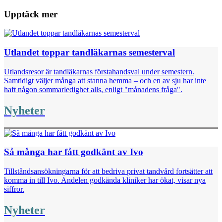
Upptäck mer
Utlandet toppar tandläkarnas semesterval
Utlandsresor är tandläkarnas förstahandsval under semestern.
Samtidigt väljer många att stanna hemma – och en av sju har inte
haft någon sommarledighet alls, enligt "månadens fråga".
Nyheter
Så många har fått godkänt av Ivo
Tillståndsansökningarna för att bedriva privat tandvård fortsätter att
komma in till Ivo. Andelen godkända kliniker har ökat, visar nya
siffror.
Nyheter