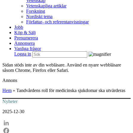
Vetenskap
Vetenskapliga artiklar
Forskning
Nordiskt tema
Författar- och referentanvisningar
Jobb
Köp & Sälj
Prenumerera
Annonsera
Vanliga frågor
Logga in
Sidan stöds inte av din webläsare. Använd en nyare webbläsare
såsom Chrome, Firefox eller Safari.
Annons
Hem
»
Tandvårdens roll för medicinska sjukdomar ska utvärderas
Nyheter
2025-12-30
LinkedIn