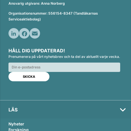
Ansvarig utgivare: Anna Norberg
Organisationsnummer: 556154-8347 (Tandläkarnas
Serviceaktiebolag)
L
F
E
i
a
m
HÅLL DIG UPPDATERAD!
n
c
a
Prenumerera på vårt nyhetsbrev och ta del av aktuellt varje vecka.
k
e
i
e
b
l
d
o
I
o
n
k
LÄS
Nyheter
Forskning