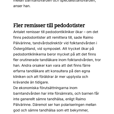
mellan barntandvården och specialisttandvården,
anser han.
Fler remisser till pedodotister
Antalet remisser till pedodontikliniker ökar – om det
finns pedodontister att remittera till, sade Raimo
Pälvärinne, tandvårdsdirektör vid folktandvården i
Östergötland, vid symposiet. Att trycket ökar på
pedodontiklinikerna beror mycket på att det finns
fler orutinerade tandläkare inom folktandvården, tror
han. Andra orsaker kan vara att det finns färre
erfarna tandläkare att konsultera på den egna
kliniken och att föräldrar är mer upplysta och
krävande än tidigare.
De ekonomiska förutsättningarna inom
barntandvården har inte försämrats, och barnen får
inte generellt sämre tandhälsa, enligt Raimo
Pälvärinne. Däremot ser han polariseringen mellan
god och sämre tandhälsa som ett bekymmer,