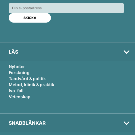
e
b
l
d
o
I
o
n
k
LÄS
Nyheter
Forskning
Tandvård & politik
Metod, klinik & praktik
Ivo-fall
Vetenskap
SNABBLÄNKAR