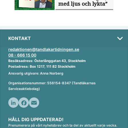
med ljus och lykta”
KONTAKT
redaktionen@tandlakartidningen.se
08 - 666 15 00
Besöksadress: Österlånggatan 43, Stockholm
Postadress: Box 1217, 111 82 Stockholm
Ansvarig utgivare: Anna Norberg
Organisationsnummer: 556154-8347 (Tandläkarnas
Serviceaktiebolag)
L
F
E
i
a
m
HÅLL DIG UPPDATERAD!
n
c
a
Prenumerera på vårt nyhetsbrev och ta del av aktuellt varje vecka.
k
e
i