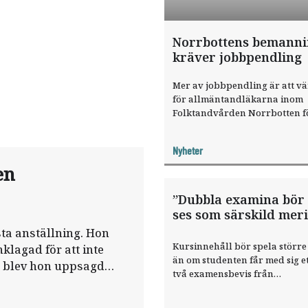
Norrbottens bemann
kräver jobbpendling
Mer av jobbpendling är att v
för allmäntandläkarna inom
Folktandvården Norrbotten fö
täcka upp för vakanser på m
kliniker. En planerad, ny
Nyheter
klinikstruktur ser inte ut att 
en
någon skillnad.
”Dubbla examina bör 
ses som särskild meri
sta anställning. Hon
Kursinnehåll bör spela större 
klagad för att inte
än om studenten får med sig et
e blev hon uppsagd
två examensbevis från
grundutbildningen, skriver å
studenter.