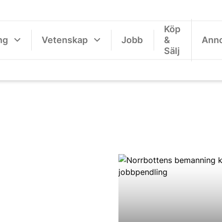
Köp
ng
Vetenskap
Jobb
&
Ann
Sälj