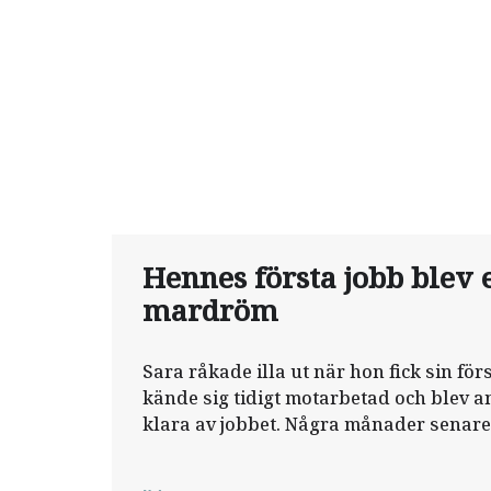
Hennes första jobb blev 
mardröm
Sara råkade illa ut när hon fick sin för
kände sig tidigt motarbetad och blev an
klara av jobbet. Några månader senar
utan saklig grund.