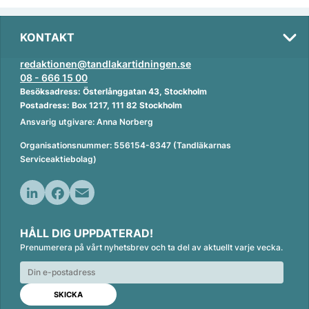
KONTAKT
redaktionen@tandlakartidningen.se
08 - 666 15 00
Besöksadress: Österlånggatan 43, Stockholm
Postadress: Box 1217, 111 82 Stockholm
Ansvarig utgivare: Anna Norberg
Organisationsnummer: 556154-8347 (Tandläkarnas
Serviceaktiebolag)
L
F
E
i
a
m
HÅLL DIG UPPDATERAD!
n
c
a
Prenumerera på vårt nyhetsbrev och ta del av aktuellt varje vecka.
k
e
i
e
b
l
d
o
I
o
n
k