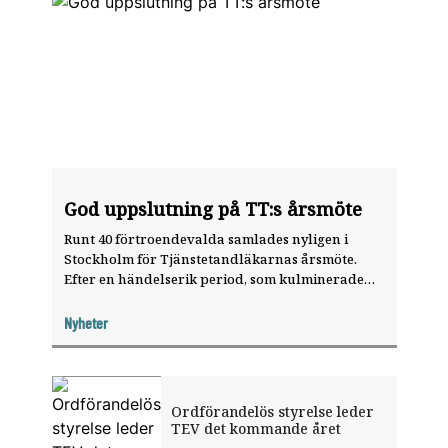
God uppslutning på TT:s årsmöte
Runt 40 förtroendevalda samlades nyligen i
Stockholm för Tjänstetandläkarnas årsmöte.
Efter en händelserik period, som kulminerade
med ett riksdagsbeslut om den nya
tandvårdsreformen dagarna innan, var
Nyheter
årsmötet desto lugnare.
Ordförandelös styrelse leder
TEV det kommande året