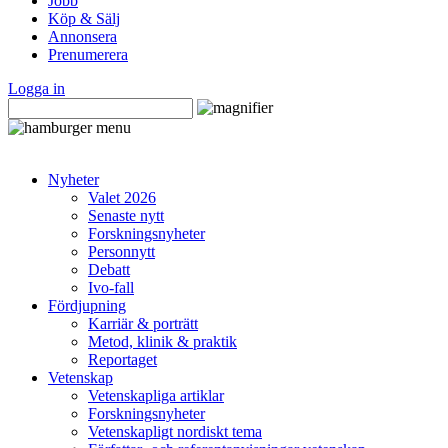
Jobb
Köp & Sälj
Annonsera
Prenumerera
Logga in
Nyheter
Valet 2026
Senaste nytt
Forskningsnyheter
Personnytt
Debatt
Ivo-fall
Fördjupning
Karriär & porträtt
Metod, klinik & praktik
Reportaget
Vetenskap
Vetenskapliga artiklar
Forskningsnyheter
Vetenskapligt nordiskt tema