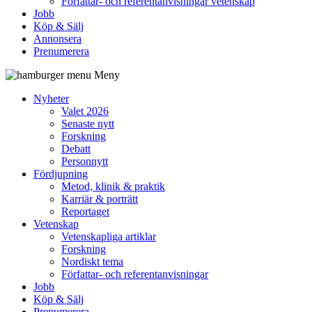
Författar- och referentanvisningar vetenskap
Jobb
Köp & Sälj
Annonsera
Prenumerera
Meny
Nyheter
Valet 2026
Senaste nytt
Forskning
Debatt
Personnytt
Fördjupning
Metod, klinik & praktik
Karriär & porträtt
Reportaget
Vetenskap
Vetenskapliga artiklar
Forskning
Nordiskt tema
Författar- och referentanvisningar
Jobb
Köp & Sälj
Prenumerera