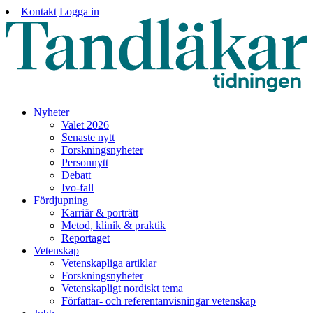
Kontakt
Logga in
Nyheter
Valet 2026
Senaste nytt
Forskningsnyheter
Personnytt
Debatt
Ivo-fall
Fördjupning
Karriär & porträtt
Metod, klinik & praktik
Reportaget
Vetenskap
Vetenskapliga artiklar
Forskningsnyheter
Vetenskapligt nordiskt tema
Författar- och referentanvisningar vetenskap