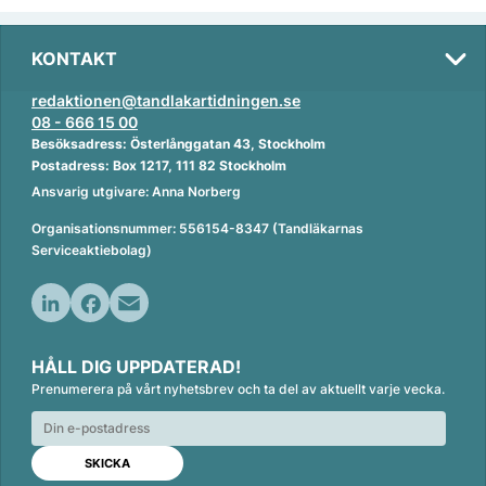
KONTAKT
redaktionen@tandlakartidningen.se
08 - 666 15 00
Besöksadress: Österlånggatan 43, Stockholm
Postadress: Box 1217, 111 82 Stockholm
Ansvarig utgivare: Anna Norberg
Organisationsnummer: 556154-8347 (Tandläkarnas
Serviceaktiebolag)
L
F
E
i
a
m
HÅLL DIG UPPDATERAD!
n
c
a
Prenumerera på vårt nyhetsbrev och ta del av aktuellt varje vecka.
k
e
i
e
b
l
d
o
I
o
n
k