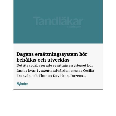
Dagens ersättningssystem bör
behållas och utvecklas
Det åtgärdsbaserade ersättningssystemet bör
finnas kvar i vuxentandvården, menar Cecilia
Franzén och Thomas Davidson. Dagens
tandvårdsstöd bör emellertid utvecklas, delvis
Nyheter
genom förenklingar av hur ATB och STB
används, men även genom ökad satsning på
forskning för att kunna förbättra
rekommendationerna i de nationella
riktlinjerna, anser de.