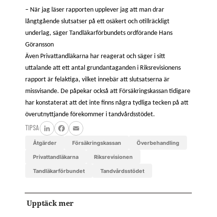
– När jag läser rapporten upplever jag att man drar
långtgående slutsatser på ett osäkert och otillräckligt
underlag, säger Tandläkarförbundets ordförande Hans
Göransson
Även Privattandläkarna har reagerat och säger i sitt
uttalande att ett antal grundantaganden i Riksrevisionens
rapport är felaktiga, vilket innebär att slutsatserna är
missvisande. De påpekar också att Försäkringskassan tidigare
har konstaterat att det inte finns några tydliga tecken på att
överutnyttjande förekommer i tandvårdsstödet.
TIPSA
LinkedIn
Facebook
Email
åtgärder
Försäkringskassan
överbehandling
Privattandläkarna
Riksrevisionen
Tandläkarförbundet
tandvårdsstödet
Upptäck mer