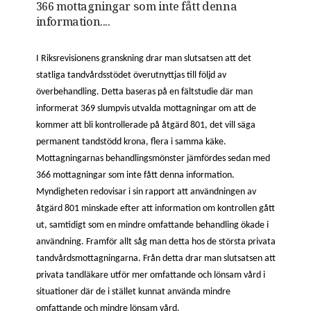
366 mottagningar som inte fått denna
information....
I Riksrevisionens granskning
drar man slutsatsen
att det
statliga tandvårdsstödet överutnyttjas till följd av
överbehandling.
Detta baseras på en fältstudie där man
informerat 369 slumpvis utvalda mottagningar om att de
kommer att bli kontrollerade på åtgärd 801, det vill säga
permanent tandstödd krona, flera i samma käke.
Mottagningarnas behandlingsmönster jämfördes sedan med
366 mottagningar som inte fått denna information.
Myndigheten redovisar i sin rapport att användningen av
åtgärd 801 minskade efter att information om kontrollen gått
ut, samtidigt som en mindre omfattande behandling ökade i
användning. Framför allt såg man detta hos de största privata
tandvårdsmottagningarna. Från detta drar man slutsatsen att
privata tandläkare utför mer omfattande och lönsam vård i
situationer där de i stället kunnat använda mindre
omfattande och mindre lönsam vård.