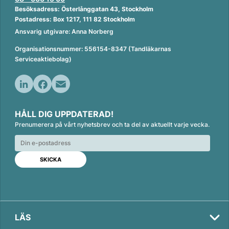
Besöksadress: Österlånggatan 43, Stockholm
Postadress: Box 1217, 111 82 Stockholm
Ansvarig utgivare: Anna Norberg
Organisationsnummer: 556154-8347 (Tandläkarnas
Serviceaktiebolag)
L
F
E
i
a
m
HÅLL DIG UPPDATERAD!
n
c
a
Prenumerera på vårt nyhetsbrev och ta del av aktuellt varje vecka.
k
e
i
e
b
l
d
o
I
o
n
k
LÄS