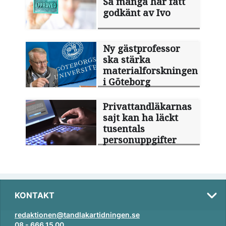
Så många har fått
godkänt av Ivo
Ny gästprofessor
ska stärka
materialforskningen
i Göteborg
Privattandläkarnas
sajt kan ha läckt
tusentals
personuppgifter
KONTAKT
redaktionen@tandlakartidningen.se
08 - 666 15 00