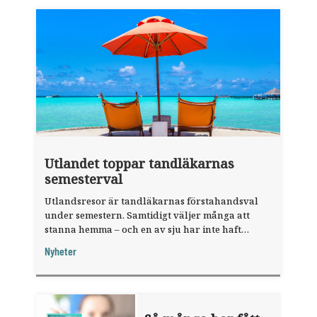
Utlandet toppar tandläkarnas
semesterval
Utlandsresor är tandläkarnas förstahandsval
under semestern. Samtidigt väljer många att
stanna hemma – och en av sju har inte haft
någon sommarledighet alls, enligt "månadens
Nyheter
fråga".