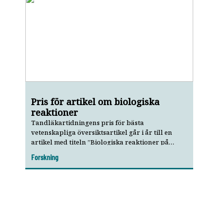
Pris för artikel om­ biologiska
reaktioner
Tandläkartidningens pris för bästa
vetenskapliga översiktsartikel går i år till en
artikel med titeln ”Biologiska reaktioner på
dentala material” som publicerades i
Forskning
Tandläkartidningen nummer 11/2017. De fem
artikelförfattarna, med Lars Björkman i spetsen,
är verksamma vid Universitetet i Bergen i Norge
samt NIOM, Nordisk Institutt for Odontologiske
Materialer i Oslo.