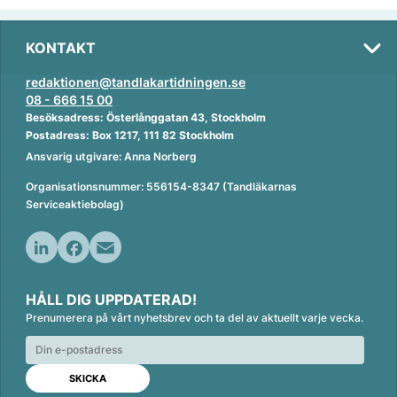
KONTAKT
redaktionen@tandlakartidningen.se
08 - 666 15 00
Besöksadress: Österlånggatan 43, Stockholm
Postadress: Box 1217, 111 82 Stockholm
Ansvarig utgivare: Anna Norberg
Organisationsnummer: 556154-8347 (Tandläkarnas
Serviceaktiebolag)
L
F
E
i
a
m
HÅLL DIG UPPDATERAD!
n
c
a
Prenumerera på vårt nyhetsbrev och ta del av aktuellt varje vecka.
k
e
i
e
b
l
d
o
I
o
n
k