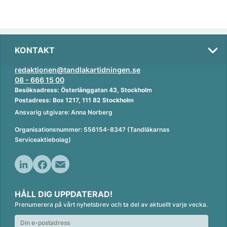
KONTAKT
redaktionen@tandlakartidningen.se
08 - 666 15 00
Besöksadress: Österlånggatan 43, Stockholm
Postadress: Box 1217, 111 82 Stockholm
Ansvarig utgivare: Anna Norberg
Organisationsnummer: 556154-8347 (Tandläkarnas
Serviceaktiebolag)
L
F
E
i
a
m
HÅLL DIG UPPDATERAD!
n
c
a
Prenumerera på vårt nyhetsbrev och ta del av aktuellt varje vecka.
k
e
i
e
b
l