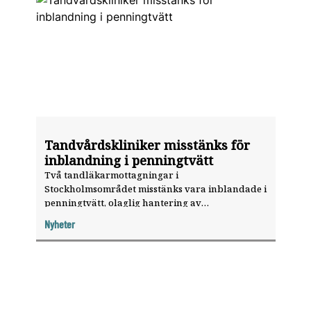
Tandvårdskliniker misstänks för
inblandning i penningtvätt
Två tandläkarmottagningar i
Stockholmsområdet misstänks vara inblandade i
penningtvätt, olaglig hantering av
patientuppgifter och fusk med tandvårdsbidrag.
Nyheter
Två män sitter häktade i väntan på åtal. Båda
förnekar brott.