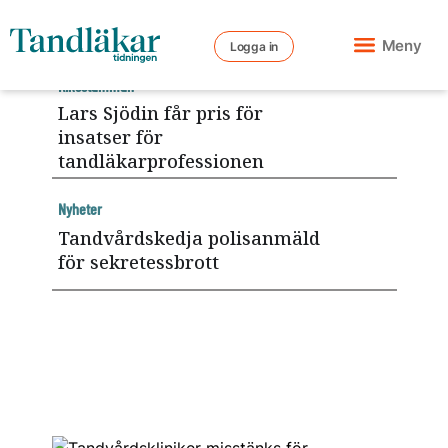
Meny
Logga in
Riksstämman
Lars Sjödin får pris för
insatser för
tandläkarprofessionen
Nyheter
Tandvårdskedja polisanmäld
för sekretessbrott