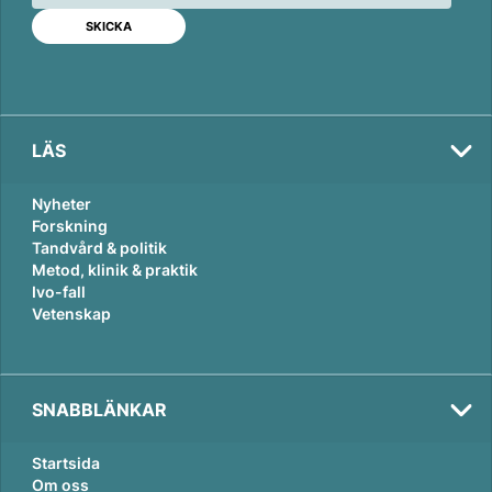
d
o
I
o
n
k
LÄS
Nyheter
Forskning
Tandvård & politik
Metod, klinik & praktik
Ivo-fall
Vetenskap
SNABBLÄNKAR
Startsida
Om oss