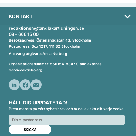
KONTAKT
redaktionen@tandlakartidningen.se
08 - 666 15 00
Besöksadress: Österlånggatan 43, Stockholm
Postadress: Box 1217, 111 82 Stockholm
Ansvarig utgivare: Anna Norberg
Organisationsnummer: 556154-8347 (Tandläkarnas
Serviceaktiebolag)
L
F
E
i
a
m
HÅLL DIG UPPDATERAD!
n
c
a
Prenumerera på vårt nyhetsbrev och ta del av aktuellt varje vecka.
k
e
i
e
b
l
d
o
I
o
n
k