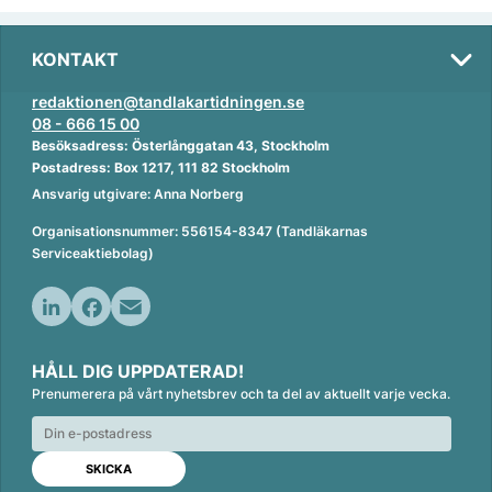
KONTAKT
redaktionen@tandlakartidningen.se
08 - 666 15 00
Besöksadress: Österlånggatan 43, Stockholm
Postadress: Box 1217, 111 82 Stockholm
Ansvarig utgivare: Anna Norberg
Organisationsnummer: 556154-8347 (Tandläkarnas
Serviceaktiebolag)
L
F
E
i
a
m
HÅLL DIG UPPDATERAD!
n
c
a
Prenumerera på vårt nyhetsbrev och ta del av aktuellt varje vecka.
k
e
i
e
b
l
d
o
I
o
n
k