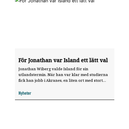
För Jonathan var Island ett lätt val
Jonathan Wiberg valde Island för sin
utlandstermin. När han var klar med studierna
fick han jobb i Akranes, en liten ort med stort
vårdbehov. ”Jag skyfflade karies hela dagarna
och lärde mig jättemycket”, säger han.
Nyheter