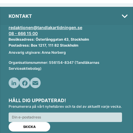
KONTAKT
redaktionen@tandlakartidningen.se
08 - 666 15 00
Besöksadress: Österlånggatan 43, Stockholm
Postadress: Box 1217, 111 82 Stockholm
Ansvarig utgivare: Anna Norberg
Organisationsnummer: 556154-8347 (Tandläkarnas
Serviceaktiebolag)
L
F
E
i
a
m
HÅLL DIG UPPDATERAD!
n
c
a
Prenumerera på vårt nyhetsbrev och ta del av aktuellt varje vecka.
k
e
i
e
b
l
d
o
I
o
n
k