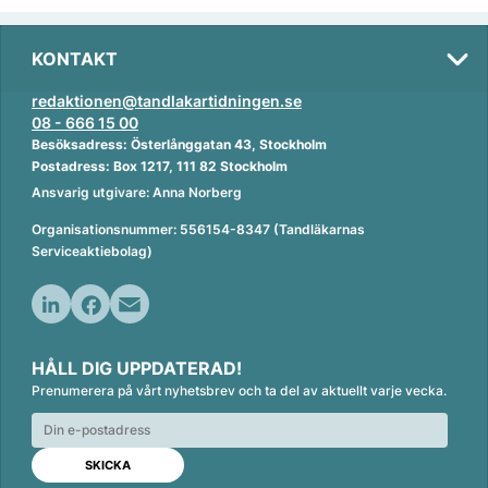
KONTAKT
redaktionen@tandlakartidningen.se
08 - 666 15 00
Besöksadress: Österlånggatan 43, Stockholm
Postadress: Box 1217, 111 82 Stockholm
Ansvarig utgivare: Anna Norberg
Organisationsnummer: 556154-8347 (Tandläkarnas
Serviceaktiebolag)
L
F
E
i
a
m
HÅLL DIG UPPDATERAD!
n
c
a
Prenumerera på vårt nyhetsbrev och ta del av aktuellt varje vecka.
k
e
i
e
b
l
d
o
I
o
n
k