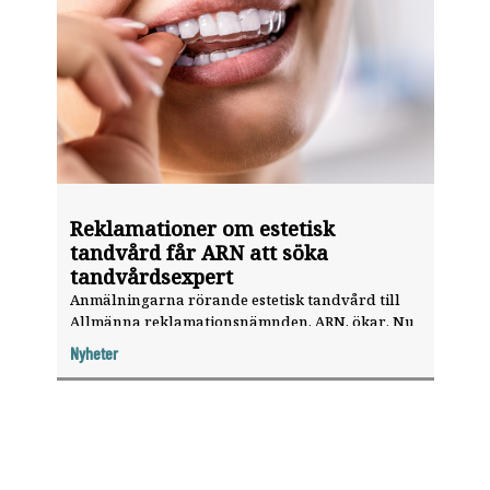
Reklamationer om estetisk
tandvård får ARN att söka
tandvårdsexpert
Anmälningarna rörande estetisk tandvård till
Allmänna reklamationsnämnden, ARN, ökar. Nu
vill myndigheten stärka upp handläggningen
Nyheter
inom området. ”Vi vill ha en hög kompetens för
att pröva estetisk tandvård”, säger Marcus
Isgren, chef för ARN.