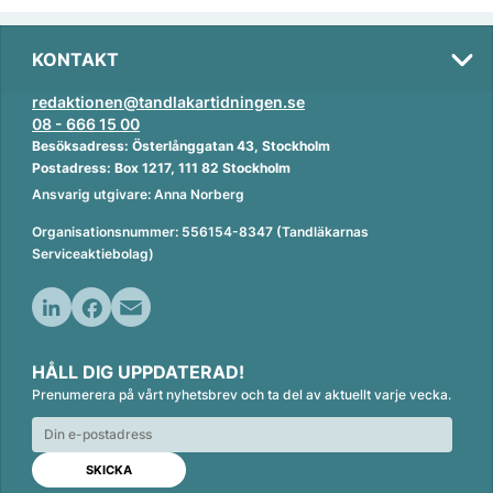
KONTAKT
redaktionen@tandlakartidningen.se
08 - 666 15 00
Besöksadress: Österlånggatan 43, Stockholm
Postadress: Box 1217, 111 82 Stockholm
Ansvarig utgivare: Anna Norberg
Organisationsnummer: 556154-8347 (Tandläkarnas
Serviceaktiebolag)
L
F
E
i
a
m
HÅLL DIG UPPDATERAD!
n
c
a
Prenumerera på vårt nyhetsbrev och ta del av aktuellt varje vecka.
k
e
i
e
b
l
d
o
I
o
n
k