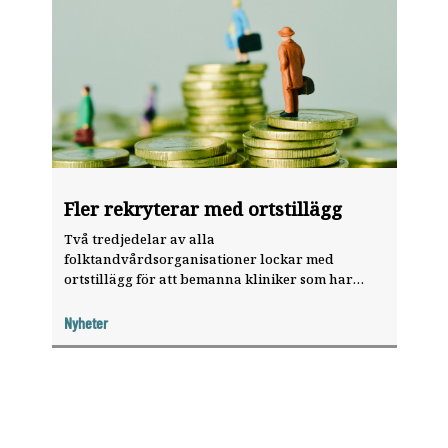
Fler rekryterar med ortstillägg
Två tredjedelar av alla
folktandvårdsorganisationer lockar med
ortstillägg för att bemanna kliniker som har
svårt att rekrytera. Högsta tilläggen – 8 000
kronor per månad – finns i Västerbotten och
Nyheter
Skåne.