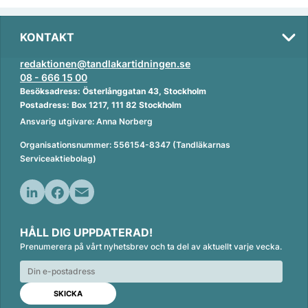
KONTAKT
redaktionen@tandlakartidningen.se
08 - 666 15 00
Besöksadress: Österlånggatan 43, Stockholm
Postadress: Box 1217, 111 82 Stockholm
Ansvarig utgivare: Anna Norberg
Organisationsnummer: 556154-8347 (Tandläkarnas
Serviceaktiebolag)
L
F
E
i
a
m
HÅLL DIG UPPDATERAD!
n
c
a
Prenumerera på vårt nyhetsbrev och ta del av aktuellt varje vecka.
k
e
i
e
b
l
d
o
I
o
n
k