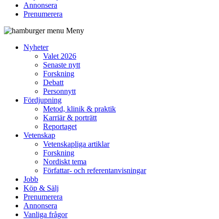
Annonsera
Prenumerera
Meny
Nyheter
Valet 2026
Senaste nytt
Forskning
Debatt
Personnytt
Fördjupning
Metod, klinik & praktik
Karriär & porträtt
Reportaget
Vetenskap
Vetenskapliga artiklar
Forskning
Nordiskt tema
Författar- och referentanvisningar
Jobb
Köp & Sälj
Prenumerera
Annonsera
Vanliga frågor