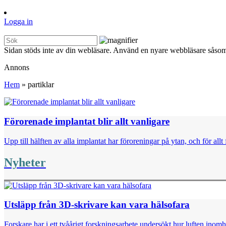
Logga in
Sidan stöds inte av din webläsare. Använd en nyare webbläsare såsom
Annons
Hem
»
partiklar
Förorenade implantat blir allt vanligare
Upp till hälften av alla implantat har föroreningar på ytan, och för a
Nyheter
Utsläpp från 3D-skrivare kan vara hälsofara
Forskare har i ett tvåårigt forskningsarbete undersökt hur luften ino