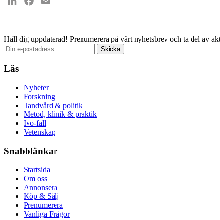
LinkedIn
Facebook
Email
Håll dig uppdaterad!
Prenumerera på vårt nyhetsbrev och ta del av akt
Läs
Nyheter
Forskning
Tandvård & politik
Metod, klinik & praktik
Ivo-fall
Vetenskap
Snabblänkar
Startsida
Om oss
Annonsera
Köp & Sälj
Prenumerera
Vanliga Frågor