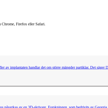
 Chrome, Firefox eller Safari.
llt fler av implantaten handlar det om större mängder partiklar. Det sä
mhus påverkas av en 3D-skrivare. Forskningen, som bedrivits av Georgia