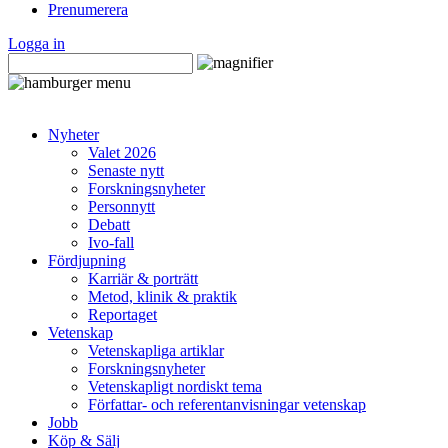
Prenumerera
Logga in
Nyheter
Valet 2026
Senaste nytt
Forskningsnyheter
Personnytt
Debatt
Ivo-fall
Fördjupning
Karriär & porträtt
Metod, klinik & praktik
Reportaget
Vetenskap
Vetenskapliga artiklar
Forskningsnyheter
Vetenskapligt nordiskt tema
Författar- och referentanvisningar vetenskap
Jobb
Köp & Sälj