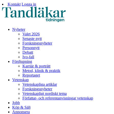
Kontakt
Logga in
Nyheter
Valet 2026
Senaste nytt
Forskningsnyheter
Personnytt
Debatt
Ivo-fall
Fördjupning
Karriär & porträtt
Metod, klinik & praktik
Reportaget
Vetenskap
Vetenskapliga artiklar
Forskningsnyheter
Vetenskapligt nordiskt tema
Författar- och referentanvisningar vetenskap
Jobb
Köp & Sälj
Annonsera