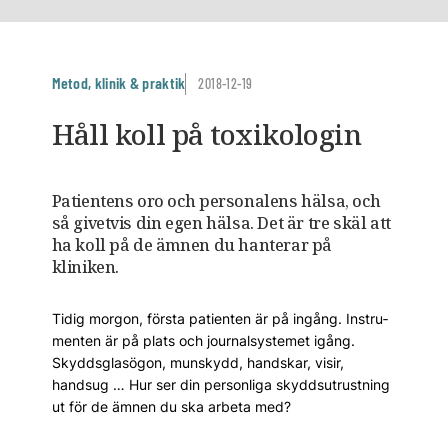
Metod, klinik & praktik
2018-12-19
Håll koll på toxikologin
Patientens oro och personalens hälsa, och
så givetvis din egen hälsa. Det är tre skäl att
ha koll på de ämnen du hanterar på
kliniken.
Tidig morgon, ­första patienten är på ingång. Instru­
menten är på plats och journal­systemet igång.
Skyddsglasögon, munskydd, handskar, ­visir,
handsug … Hur ser din person­liga skyddsutrustning
ut för de ämnen du ska arbeta med?