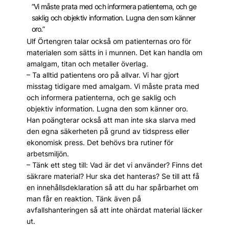
”Vi måste prata med och informera patienterna, och ge
saklig och objektiv information. Lugna den som känner
oro.”
Ulf Örtengren talar också om patienternas oro för
materialen som sätts in i munnen. Det kan handla om
amalgam, titan och metaller överlag.
– Ta alltid patientens oro på allvar. Vi har gjort
misstag tidigare med amalgam. Vi måste prata med
och informera patienterna, och ge saklig och
objektiv information. Lugna den som känner oro.
Han poängterar också att man inte ska slarva med
den egna säkerheten på grund av tidspress eller
ekonomisk press. Det behövs bra rutiner för
arbetsmiljön.
– Tänk ett steg till: Vad är det vi använder? Finns det
säkrare material? Hur ska det hanteras? Se till att få
en innehålls­deklaration så att du har spårbarhet om
man får en reaktion. Tänk även på
avfallshanteringen så att inte ohärdat material läcker
ut.