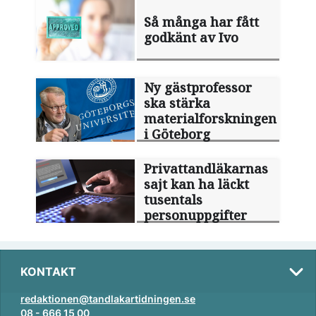
Så många har fått
godkänt av Ivo
Ny gästprofessor
ska stärka
materialforskningen
i Göteborg
Privattandläkarnas
sajt kan ha läckt
tusentals
personuppgifter
KONTAKT
redaktionen@tandlakartidningen.se
08 - 666 15 00