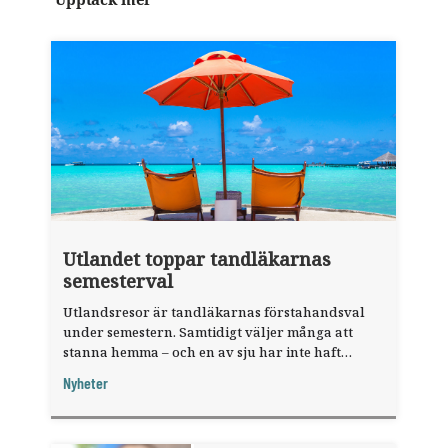
Utlandet toppar tandläkarnas
semesterval
Utlandsresor är tandläkarnas förstahandsval
under semestern. Samtidigt väljer många att
stanna hemma – och en av sju har inte haft
någon sommarledighet alls, enligt "månadens
Nyheter
fråga".