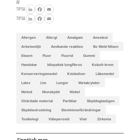
AV
TIPSA
LinkedIn
Facebook
Email
TIPSA
LinkedIn
Facebook
Email
allergen
allergi
Amalgam
anestesi
arbetsmiljö
avvikande reaktion
Bo Wold Nilsen
eksem
fluor
fluorid
gummi
handskar
idiopatisk lungfibros
kobolt-krom
konserveringsmedel
kvicksilver
läkemedel
latex
lim
lungor
metakrylater
metod
munskydd
nickel
ohärdade material
partiklar
skyddsglasögon
skyddsutrustning
slemhinneförändringar
toxikologi
väteperoxid
visir
zirkonia
Upptäck mer