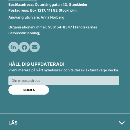
Besöksadress: Österlånggatan 43, Stockholm
Postadress: Box 1217, 111 82 Stockholm
Ansvarig utgivare: Anna Norberg
Organisationsnummer: 556154-8347 (Tandläkarnas
Serviceaktiebolag)
L
F
E
i
a
m
HÅLL DIG UPPDATERAD!
n
c
a
Prenumerera på vårt nyhetsbrev och ta del av aktuellt varje vecka.
k
e
i
e
b
l
d
o
I
o
n
k
LÄS