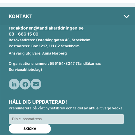
KONTAKT
redaktionen@tandlakartidningen.se
08 - 666 15 00
Besöksadress: Österlånggatan 43, Stockholm
Postadress: Box 1217, 111 82 Stockholm
Ansvarig utgivare: Anna Norberg
Organisationsnummer: 556154-8347 (Tandläkarnas
Serviceaktiebolag)
L
F
E
i
a
m
HÅLL DIG UPPDATERAD!
n
c
a
Prenumerera på vårt nyhetsbrev och ta del av aktuellt varje vecka.
k
e
i
e
b
l
d
o
I
o
n
k