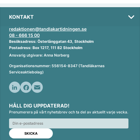
KONTAKT
redaktionen@tandlakartidningen.se
08 - 666 15 00
Besöksadress: Österlånggatan 43, Stockholm
Postadress: Box 1217, 111 82 Stockholm
Ansvarig utgivare: Anna Norberg
Organisationsnummer: 556154-8347 (Tandläkarnas
Serviceaktiebolag)
L
F
E
i
a
m
HÅLL DIG UPPDATERAD!
n
c
a
Prenumerera på vårt nyhetsbrev och ta del av aktuellt varje vecka.
k
e
i
e
b
l
d
o
I
o
n
k