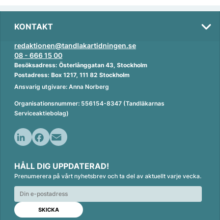
KONTAKT
redaktionen@tandlakartidningen.se
08 - 666 15 00
Besöksadress: Österlånggatan 43, Stockholm
Postadress: Box 1217, 111 82 Stockholm
Ansvarig utgivare: Anna Norberg
Organisationsnummer: 556154-8347 (Tandläkarnas
Serviceaktiebolag)
L
F
E
i
a
m
HÅLL DIG UPPDATERAD!
n
c
a
Prenumerera på vårt nyhetsbrev och ta del av aktuellt varje vecka.
k
e
i
e
b
l
d
o
I
o
n
k