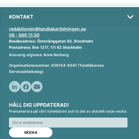
KONTAKT
redaktionen@tandlakartidningen.se
08 - 666 15 00
Besöksadress: Österlånggatan 43, Stockholm
Postadress: Box 1217, 111 82 Stockholm
Ansvarig utgivare: Anna Norberg
Organisationsnummer: 556154-8347 (Tandläkarnas
Serviceaktiebolag)
L
F
E
i
a
m
HÅLL DIG UPPDATERAD!
n
c
a
Prenumerera på vårt nyhetsbrev och ta del av aktuellt varje vecka.
k
e
i
e
b
l
d
o
I
o
n
k