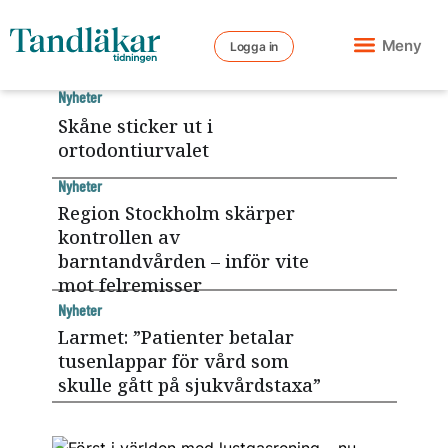
Meny
Logga in
Nyheter
Skåne sticker ut i
Tema: Ortodonti
ortodontiurvalet
Nyheter
Region Stockholm skärper
kontrollen av
barntandvården – inför vite
mot felremisser
Nyheter
Larmet: ”Patienter betalar
tusenlappar för vård som
skulle gått på sjukvårdstaxa”