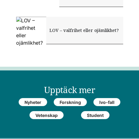
LOV – valfrihet eller ojämlikhet?
Upptäck mer
Nyheter
Forskning
Ivo-fall
Vetenskap
Student