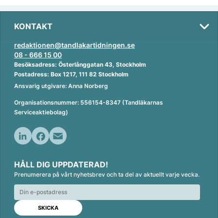
KONTAKT
redaktionen@tandlakartidningen.se
08 - 666 15 00
Besöksadress: Österlånggatan 43, Stockholm
Postadress: Box 1217, 111 82 Stockholm
Ansvarig utgivare: Anna Norberg
Organisationsnummer: 556154-8347 (Tandläkarnas
Serviceaktiebolag)
L
F
E
i
a
m
HÅLL DIG UPPDATERAD!
n
c
a
Prenumerera på vårt nyhetsbrev och ta del av aktuellt varje vecka.
k
e
i
e
b
l
d
o
I
o
n
k