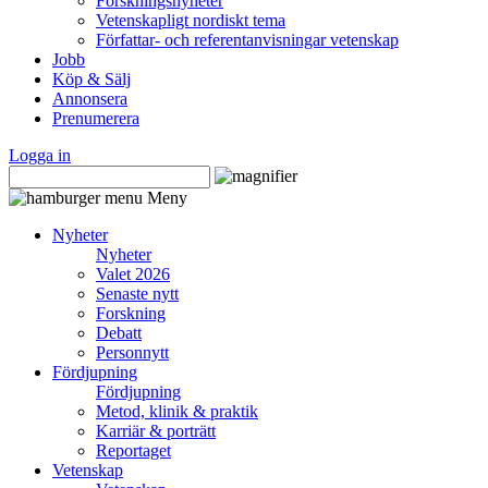
Forskningsnyheter
Vetenskapligt nordiskt tema
Författar- och referentanvisningar vetenskap
Jobb
Köp & Sälj
Annonsera
Prenumerera
Logga in
Meny
Nyheter
Nyheter
Valet 2026
Senaste nytt
Forskning
Debatt
Personnytt
Fördjupning
Fördjupning
Metod, klinik & praktik
Karriär & porträtt
Reportaget
Vetenskap