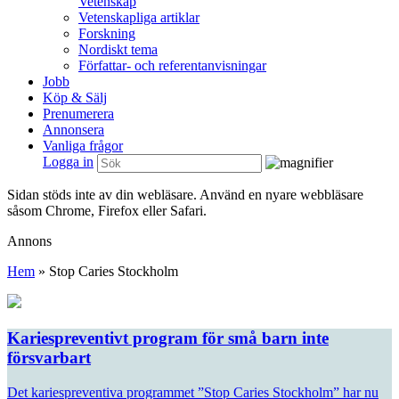
Vetenskap
Vetenskapliga artiklar
Forskning
Nordiskt tema
Författar- och referentanvisningar
Jobb
Köp & Sälj
Prenumerera
Annonsera
Vanliga frågor
Logga in
Sidan stöds inte av din webläsare. Använd en nyare webbläsare
såsom Chrome, Firefox eller Safari.
Annons
Hem
»
Stop Caries Stockholm
Kariespreventivt program för små barn inte
försvarbart
Det kariespreventiva programmet ”Stop Caries Stockholm” har nu