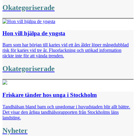
Okategoriserade
Hon vill hjälpa de yngsta
Barn som har början till karies vid ett års ålder löper mångdubblad
risk för karies vid tre år. Fluorlackning och utökad information
räckte inte för att vända trenden.
Okategoriserade
Friskare tänder hos unga i Stockholm
Tandhälsan bland barn och ungdomar i huvudstaden blir allt bättre.
Det visar den årliga tandhälsorapporten från Stockholms läns
landsting.
Nyheter