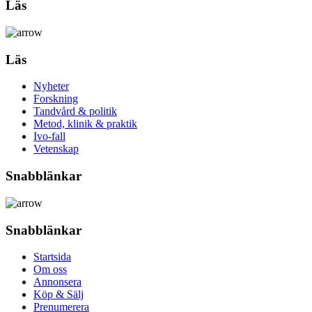
Läs
Läs
Nyheter
Forskning
Tandvård & politik
Metod, klinik & praktik
Ivo-fall
Vetenskap
Snabblänkar
Snabblänkar
Startsida
Om oss
Annonsera
Köp & Sälj
Prenumerera