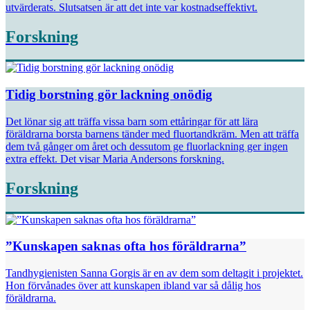
utvärderats. Slutsatsen är att det inte var kostnadseffektivt.
Forskning
Tidig borstning gör lackning onödig
Det lönar sig att träffa vissa barn som ettåringar för att lära
föräldrarna borsta barnens tänder med fluortandkräm. Men att träffa
dem två gånger om året och dessutom ge fluorlackning ger ingen
extra effekt. Det visar Maria Andersons forskning.
Forskning
”Kunskapen saknas ofta hos föräldrarna”
Tandhygienisten Sanna Gorgis är en av dem som deltagit i projektet.
Hon förvånades över att kunskapen ibland var så dålig hos
föräldrarna.