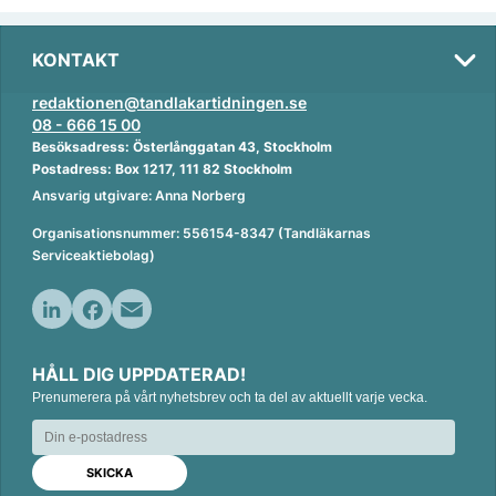
KONTAKT
redaktionen@tandlakartidningen.se
08 - 666 15 00
Besöksadress: Österlånggatan 43, Stockholm
Postadress: Box 1217, 111 82 Stockholm
Ansvarig utgivare: Anna Norberg
Organisationsnummer: 556154-8347 (Tandläkarnas
Serviceaktiebolag)
L
F
E
i
a
m
HÅLL DIG UPPDATERAD!
n
c
a
Prenumerera på vårt nyhetsbrev och ta del av aktuellt varje vecka.
k
e
i
e
b
l
d
o
I
o
n
k