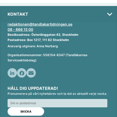
KONTAKT
redaktionen@tandlakartidningen.se
08 - 666 15 00
Besöksadress: Österlånggatan 43, Stockholm
Postadress: Box 1217, 111 82 Stockholm
Ansvarig utgivare: Anna Norberg
Organisationsnummer: 556154-8347 (Tandläkarnas
Serviceaktiebolag)
L
F
E
i
a
m
HÅLL DIG UPPDATERAD!
n
c
a
Prenumerera på vårt nyhetsbrev och ta del av aktuellt varje vecka.
k
e
i
e
b
l
d
o
I
o
n
k