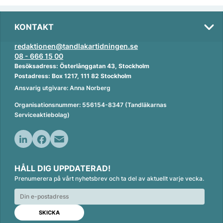
KONTAKT
redaktionen@tandlakartidningen.se
08 - 666 15 00
Besöksadress: Österlånggatan 43, Stockholm
Postadress: Box 1217, 111 82 Stockholm
Ansvarig utgivare: Anna Norberg
Organisationsnummer: 556154-8347 (Tandläkarnas
Serviceaktiebolag)
L
F
E
i
a
m
HÅLL DIG UPPDATERAD!
n
c
a
Prenumerera på vårt nyhetsbrev och ta del av aktuellt varje vecka.
k
e
i
e
b
l
d
o
I
o
n
k