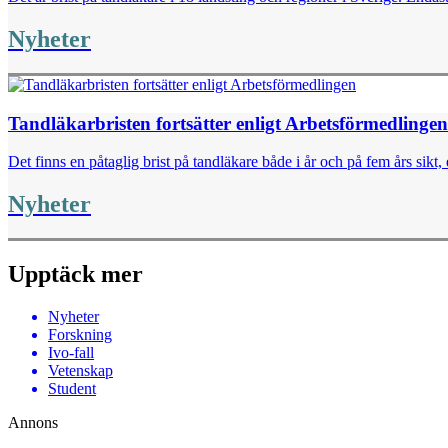
Nyheter
Tandläkarbristen fortsätter enligt Arbetsförmedlingen
Det finns en påtaglig brist på tandläkare både i år och på fem års sikt
Nyheter
Upptäck mer
Nyheter
Forskning
Ivo-fall
Vetenskap
Student
Annons