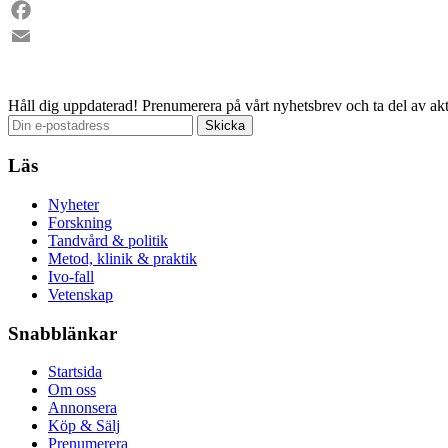
LinkedIn
Facebook
Email
Håll dig uppdaterad!
Prenumerera på vårt nyhetsbrev och ta del av akt
Läs
Nyheter
Forskning
Tandvård & politik
Metod, klinik & praktik
Ivo-fall
Vetenskap
Snabblänkar
Startsida
Om oss
Annonsera
Köp & Sälj
Prenumerera