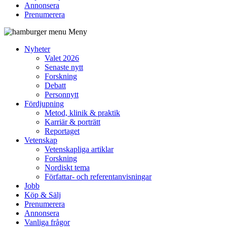
Annonsera
Prenumerera
Meny
Nyheter
Valet 2026
Senaste nytt
Forskning
Debatt
Personnytt
Fördjupning
Metod, klinik & praktik
Karriär & porträtt
Reportaget
Vetenskap
Vetenskapliga artiklar
Forskning
Nordiskt tema
Författar- och referentanvisningar
Jobb
Köp & Sälj
Prenumerera
Annonsera
Vanliga frågor