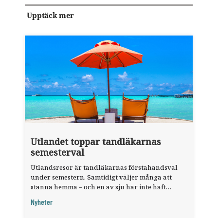
Upptäck mer
Utlandet toppar tandläkarnas
semesterval
Utlandsresor är tandläkarnas förstahandsval
under semestern. Samtidigt väljer många att
stanna hemma – och en av sju har inte haft
någon sommarledighet alls, enligt "månadens
Nyheter
fråga".