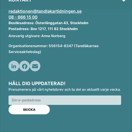
redaktionen@tandlakartidningen.se
08 - 666 15 00
Besöksadress: Österlånggatan 43, Stockholm
Postadress: Box 1217, 111 82 Stockholm
Ansvarig utgivare: Anna Norberg
Organisationsnummer: 556154-8347 (Tandläkarnas
Serviceaktiebolag)
L
F
E
i
a
m
HÅLL DIG UPPDATERAD!
n
c
a
Prenumerera på vårt nyhetsbrev och ta del av aktuellt varje vecka.
k
e
i
e
b
l
d
o
I
o
n
k