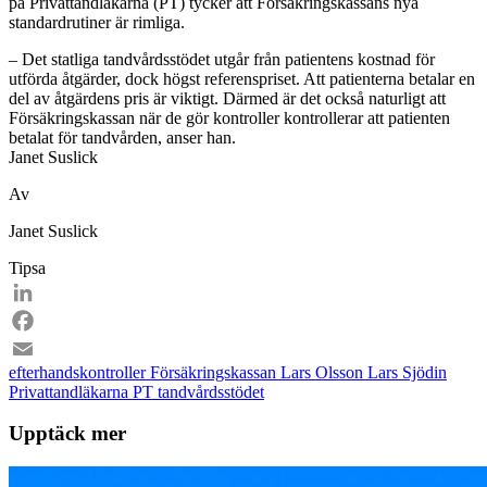
på Privattandläkarna (PT) tycker att Försäkringskassans nya
standardrutiner är rimliga.
– Det statliga tandvårdsstödet utgår från patientens kostnad för
utförda åtgärder, dock högst referenspriset. Att patienterna betalar en
del av åtgärdens pris är viktigt. Därmed är det också naturligt att
Försäkringskassan när de gör kontroller kontrollerar att patienten
betalat för tandvården, anser han.
Janet Suslick
Av
Janet Suslick
Tipsa
LinkedIn
Facebook
efterhandskontroller
Försäkringskassan
Lars Olsson
Lars Sjödin
Email
Privattandläkarna
PT
tandvårdsstödet
Upptäck mer