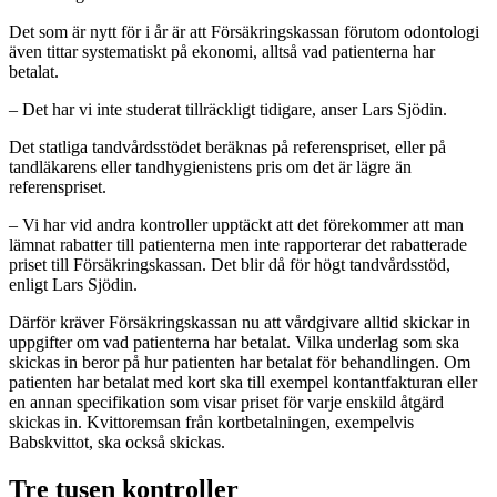
Det som är nytt för i år är att Försäkringskassan förutom odontologi
även tittar systematiskt på ekonomi, alltså vad patienterna har
betalat.
– Det har vi inte studerat tillräckligt tidigare, anser Lars Sjödin.
Det statliga tandvårdsstödet beräknas på referenspriset, eller på
tandläkarens eller tandhygienistens pris om det är lägre än
referenspriset.
– Vi har vid andra kontroller upptäckt att det förekommer att man
lämnat rabatter till patienterna men inte rapporterar det rabatterade
priset till Försäkringskassan. Det blir då för högt tandvårdsstöd,
enligt Lars Sjödin.
Därför kräver Försäkringskassan nu att vårdgivare alltid skickar in
uppgifter om vad patienterna har betalat. Vilka underlag som ska
skickas in beror på hur patienten har betalat för behandlingen. Om
patienten har betalat med kort ska till exempel kontantfakturan eller
en annan specifikation som visar priset för varje enskild åtgärd
skickas in. Kvittoremsan från kortbetalningen, exempelvis
Babskvittot, ska också skickas.
Tre tusen kontroller