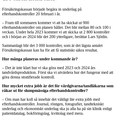
Försäkringskassan började begära in underlag på
efterhandskontroller 20 februari i år.
– Fram till sommaren kommer vi att ha skickat ut 900
efterhandskontroller om planen håller. Det blir mellan 80 och 100 i
veckan. Under hela 2023 kommer vi att skicka ut 2 800 kontroller
och i början av 2024 blir det 200 ytterligare, berättar Lars Sjödin.
Sammanlagt blir det 3 000 kontroller, som är det lägsta antalet
Försäkringskassan kan ha för att få statistiskt säkra resultat.
Hur många planeras under kommande år?
– Det är inte klart hur vi ska göra med 2023 och 2024 års
tandvårdsproduktion. Först ska vi utvärdera hur det fungerar med att
göra denna stratifierade kontroll.
Hur mycket extra jobb är det för vårdgivarna/tandläkarna som
råkar ut för slumpmässiga efterhandskontroller?
– Om man har koll så innebär det väldigt lite extra jobb med
efterhandskontroller. Journal, röntgen, fotografier, tandtekniskt
underlag och ekonomiskt underlag ska ju alla ha på sin klinik enligt
patientdatalag, bokföringslag, kvittolag med mera.