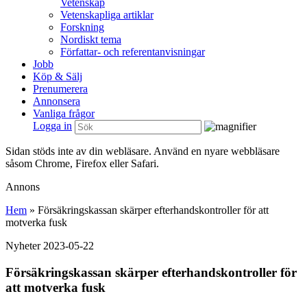
Vetenskap
Vetenskapliga artiklar
Forskning
Nordiskt tema
Författar- och referentanvisningar
Jobb
Köp & Sälj
Prenumerera
Annonsera
Vanliga frågor
Logga in
Sidan stöds inte av din webläsare. Använd en nyare webbläsare
såsom Chrome, Firefox eller Safari.
Annons
Hem
»
Försäkringskassan skärper efterhandskontroller för att
motverka fusk
Nyheter
2023-05-22
Försäkringskassan skärper efterhandskontroller för
att motverka fusk