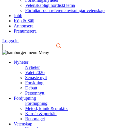
Forskningsnyheter
Vetenskapligt nordiskt tema
Författar- och referentanvisningar vetenskap
Jobb
Köp & Sälj
Annonsera
Prenumerera
Logga in
Meny
Nyheter
Nyheter
Valet 2026
Senaste nytt
Forskning
Debatt
Personnytt
Fördjupning
Fördjupning
Metod, klinik & praktik
Karriär & porträtt
Reportaget
Vetenskap