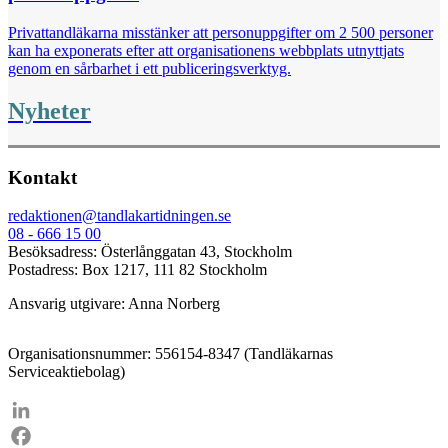
Privattandläkarna misstänker att personuppgifter om 2 500 personer
kan ha exponerats efter att organisationens webbplats utnyttjats
genom en sårbarhet i ett publiceringsverktyg.
Nyheter
Kontakt
redaktionen@tandlakartidningen.se
08 - 666 15 00
Besöksadress: Österlånggatan 43, Stockholm
Postadress: Box 1217, 111 82 Stockholm
Ansvarig utgivare: Anna Norberg
Organisationsnummer: 556154-8347 (Tandläkarnas
Serviceaktiebolag)
LinkedIn