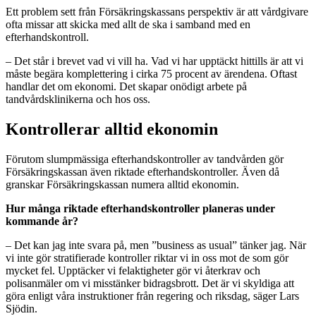
Ett problem sett från Försäkringskassans perspektiv är att vårdgivare
ofta missar att skicka med allt de ska i samband med en
efterhandskontroll.
– Det står i brevet vad vi vill ha. Vad vi har upptäckt hittills är att vi
måste begära komplettering i cirka 75 procent av ärendena. Oftast
handlar det om ekonomi. Det skapar onödigt arbete på
tandvårdsklinikerna och hos oss.
Kontrollerar alltid ekonomin
Förutom slumpmässiga efterhandskontroller av tandvården gör
Försäkringskassan även riktade efterhandskontroller. Även då
granskar Försäkringskassan numera alltid ekonomin.
Hur många riktade efterhandskontroller planeras under
kommande år?
– Det kan jag inte svara på, men ”business as usual” tänker jag. När
vi inte gör stratifierade kontroller riktar vi in oss mot de som gör
mycket fel. Upptäcker vi felaktigheter gör vi återkrav och
polisanmäler om vi misstänker bidragsbrott. Det är vi skyldiga att
göra enligt våra instruktioner från regering och riksdag, säger Lars
Sjödin.