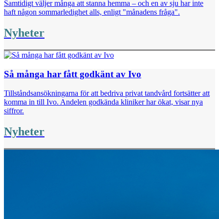
Samtidigt väljer många att stanna hemma – och en av sju har inte
haft någon sommarledighet alls, enligt "månadens fråga".
Nyheter
Så många har fått godkänt av Ivo
Tillståndsansökningarna för att bedriva privat tandvård fortsätter att
komma in till Ivo. Andelen godkända kliniker har ökat, visar nya
siffror.
Nyheter