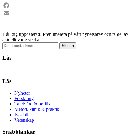
LinkedIn
Facebook
Email
Håll dig uppdaterad!
Prenumerera på vårt nyhetsbrev och ta del av
aktuellt varje vecka.
Läs
Läs
Nyheter
Forskning
Tandvård & politik
Metod, klinik & praktik
Ivo-fall
Vetenskap
Snabblänkar