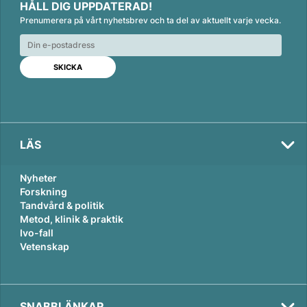
HÅLL DIG UPPDATERAD!
n
c
a
Prenumerera på vårt nyhetsbrev och ta del av aktuellt varje vecka.
k
e
i
e
b
l
d
o
I
o
n
k
LÄS
Nyheter
Forskning
Tandvård & politik
Metod, klinik & praktik
Ivo-fall
Vetenskap
SNABBLÄNKAR