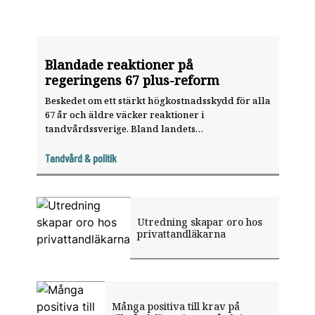
Blandade reaktioner på
regeringens 67 plus-reform
Beskedet om ett stärkt högkostnadsskydd för alla
67 år och äldre väcker reaktioner i
tandvårdssverige. Bland landets
tandvårdsorganisationer är några försiktigt
positiva medan andra menar att regeringen
Tandvård & politik
missar målet med en jämlik tandvård och
riskerar att förstöra ett fungerande system.
Utredning skapar oro hos
privattandläkarna
Många positiva till krav på