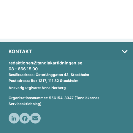
KONTAKT
redaktionen@tandlakartidningen.se
08 - 666 15 00
Besöksadress: Österlånggatan 43, Stockholm
Postadress: Box 1217, 111 82 Stockholm
Ansvarig utgivare: Anna Norberg
Organisationsnummer: 556154-8347 (Tandläkarnas
Serviceaktiebolag)
L
F
E
i
a
m