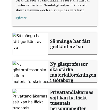
Utlandsresor är tandläkarnas förstahandsval
under semestern. Samtidigt väljer många att
stanna hemma – och en av sju har inte haft
någon sommarledighet alls, enligt "månadens
Nyheter
fråga".
Så många har fått
godkänt av Ivo
Ny gästprofessor
ska stärka
materialforskningen
i Göteborg
Privattandläkarnas
sajt kan ha läckt
tusentals
personuppgifter