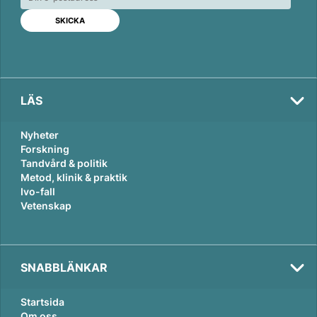
d
o
I
o
n
k
LÄS
Nyheter
Forskning
Tandvård & politik
Metod, klinik & praktik
Ivo-fall
Vetenskap
SNABBLÄNKAR
Startsida
Om oss