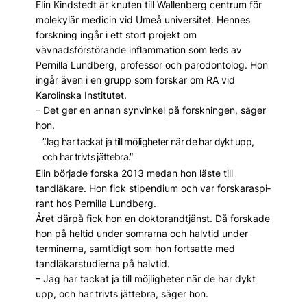
Elin Kindstedt är knuten till Wallenberg centrum för
molekylär medicin vid Umeå universitet. Hennes
forskning ingår i ett stort projekt om
vävnadsförstörande inflammation som leds av
Pernilla Lundberg, professor och parodontolog. Hon
ingår även i en grupp som forskar om RA vid
Karolinska Institutet.
– Det ger en annan synvinkel på forskningen, säger
hon.
”Jag har tackat ja till möjligheter när de har dykt upp,
och har trivts jättebra.”
Elin började forska 2013 medan hon läste till
tandläkare. Hon fick stipendium och var forskar­aspi­
rant hos Pernilla Lundberg.
Året därpå fick hon en doktorandtjänst. Då forskade
hon på heltid under somrarna och halvtid under
terminerna, samtidigt som hon fortsatte med
tandläkarstudierna på halvtid.
– Jag har tackat ja till möjligheter när de har dykt
upp, och har trivts jättebra, säger hon.