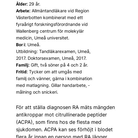
29 år.
Ålder:
Allmäntandläkare vid Region
Arbete:
Västerbotten kombinerat med ett
fyraårigt forskningsförordnande vid
Wallenberg centrum för molekylär
medicin, Umeå universitet.
Umeå.
Bor i:
Utbildning: Tand­läkar­examen, Umeå,
2017. Doktorsexamen, Umeå, 2017.
Gift, två söner på 4 och 2 år.
Familj:
Tycker om att umgås med
Fritid:
familj och vänner, gärna i kombination
med matlagning. ­Gillar handarbete, ­
målning och snickeri.
För att ställa diagnosen RA mäts mängden
antikroppar mot citrullinerade peptider
(ACPA), som finns hos de flesta med
sjukdomen. ACPA kan ses förhöjt i blodet
flera år innan en person med RA lägger