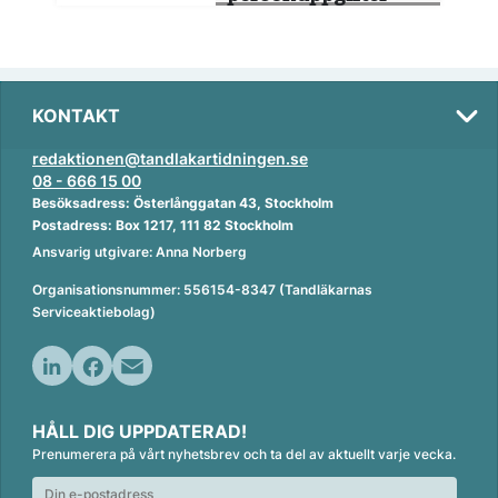
KONTAKT
redaktionen@tandlakartidningen.se
08 - 666 15 00
Besöksadress: Österlånggatan 43, Stockholm
Postadress: Box 1217, 111 82 Stockholm
Ansvarig utgivare: Anna Norberg
Organisationsnummer: 556154-8347 (Tandläkarnas
Serviceaktiebolag)
L
F
E
i
a
m
HÅLL DIG UPPDATERAD!
n
c
a
Prenumerera på vårt nyhetsbrev och ta del av aktuellt varje vecka.
k
e
i
e
b
l