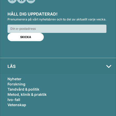
L
F
E
i
a
m
HÅLL DIG UPPDATERAD!
n
c
a
Prenumerera på vårt nyhetsbrev och ta del av aktuellt varje vecka.
k
e
i
e
b
l
d
o
I
o
n
k
LÄS
Nyheter
Forskning
Tandvård & politik
Metod, klinik & praktik
Ivo-fall
Vetenskap