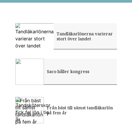
Tandläkarlönerna varierar
stort över landet
Saco håller kongress
Många faktorer styr
Från bäst till sämst tandläkarlön
Tandsköterskor fick fel lön i
marknadsandelar
på fem år
tio år