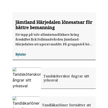
Jämtland Härjedalen lönesatsar för
bättre bemanning
Ett tapp på tolv allmäntandläkare kring
årsskiftet fick Folktandvården Jämtland-
Härjedalen att agerat snabbt. På gruppnivå höjs
tandläkarlönerna med 8,6 procent med en
ambition att ”klättra” till mittskiktet lönemässigt
Nyheter
jämfört med övriga regioner.
Tandsköterskor ångrar sitt
yrkesval
Tandläkarlöner fortsätter att