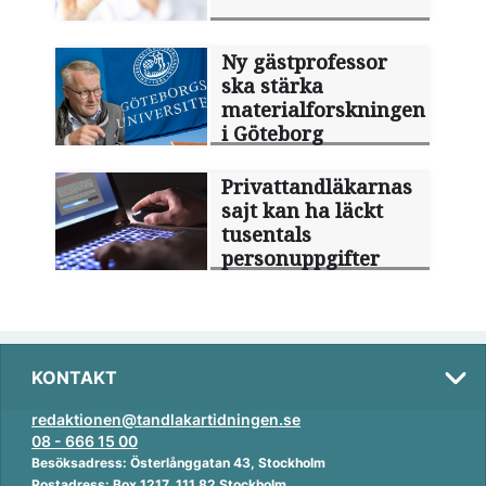
Ny gästprofessor
ska stärka
materialforskningen
i Göteborg
Privattandläkarnas
sajt kan ha läckt
tusentals
personuppgifter
KONTAKT
redaktionen@tandlakartidningen.se
08 - 666 15 00
Besöksadress: Österlånggatan 43, Stockholm
Postadress: Box 1217, 111 82 Stockholm