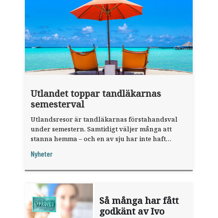
Utlandet toppar tandläkarnas
semesterval
Utlandsresor är tandläkarnas förstahandsval
under semestern. Samtidigt väljer många att
stanna hemma – och en av sju har inte haft
någon sommarledighet alls, enligt "månadens
Nyheter
fråga".
Så många har fått
godkänt av Ivo