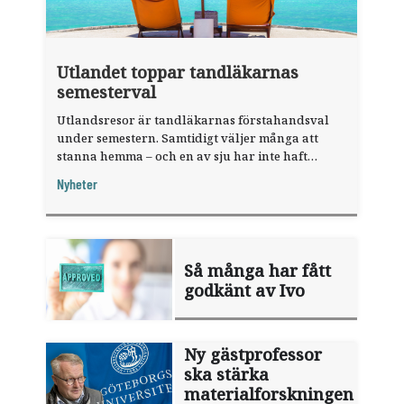
Utlandet toppar tandläkarnas
semesterval
Utlandsresor är tandläkarnas förstahandsval
under semestern. Samtidigt väljer många att
stanna hemma – och en av sju har inte haft
någon sommarledighet alls, enligt "månadens
Nyheter
fråga".
Så många har fått
godkänt av Ivo
Ny gästprofessor
ska stärka
materialforskningen