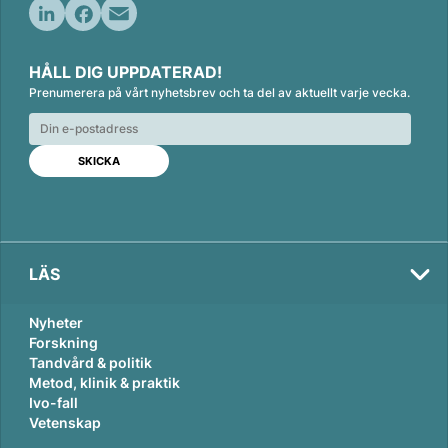
L
F
E
i
a
m
HÅLL DIG UPPDATERAD!
n
c
a
Prenumerera på vårt nyhetsbrev och ta del av aktuellt varje vecka.
k
e
i
e
b
l
d
o
I
o
n
k
LÄS
Nyheter
Forskning
Tandvård & politik
Metod, klinik & praktik
Ivo-fall
Vetenskap