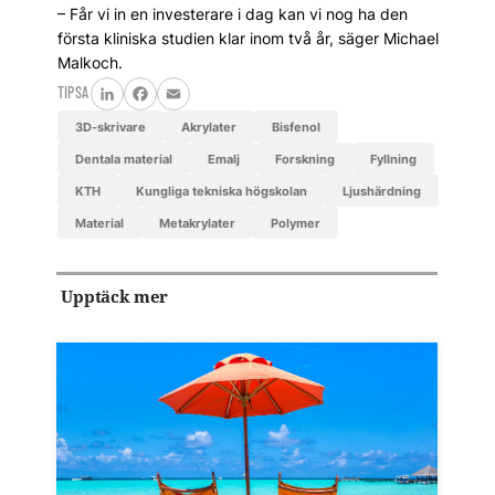
– Får vi in en investerare i dag kan vi nog ha den
första kliniska studien klar inom två år, säger Michael
Malkoch.
TIPSA
LinkedIn
Facebook
Email
3D-skrivare
akrylater
bisfenol
dentala material
emalj
Forskning
fyllning
KTH
Kungliga tekniska högskolan
ljushärdning
material
metakrylater
polymer
Upptäck mer